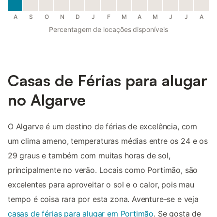
A
S
O
N
D
J
F
M
A
M
J
J
A
Percentagem de locações disponíveis
Casas de Férias para alugar
no Algarve
O Algarve é um destino de férias de excelência, com
um clima ameno, temperaturas médias entre os 24 e os
29 graus e também com muitas horas de sol,
principalmente no verão. Locais como Portimão, são
excelentes para aproveitar o sol e o calor, pois mau
tempo é coisa rara por esta zona. Aventure-se e veja
casas de férias para alugar em Portimão
. Se gosta de