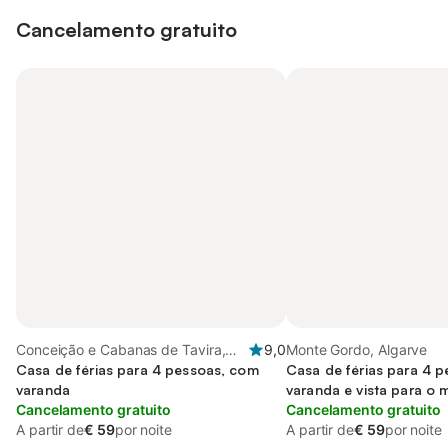
Cancelamento gratuito
Conceição e Cabanas de Tavira,
9,0
Monte Gordo, Algarve
Ria Formosa
Casa de férias para 4 pessoas, com
Casa de férias para 4 
varanda
varanda e vista para o 
Cancelamento gratuito
Cancelamento gratuito
A partir de
€ 59
por noite
A partir de
€ 59
por noite