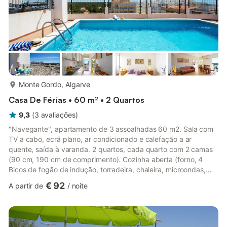
mais...
Monte Gordo, Algarve
Casa De Férias • 60 m² • 2 Quartos
9,3
(
3
avaliações
)
"Navegante", apartamento de 3 assoalhadas 60 m2. Sala com
TV a cabo, ecrã plano, ar condicionado e calefação a ar
quente, saída à varanda. 2 quartos, cada quarto com 2 camas
(90 cm, 190 cm de comprimento). Cozinha aberta (forno, 4
Bicos de fogão de indução, torradeira, chaleira, microondas,
congelador, máquina de café eléctrica), saída à varanda.
€ 92
A partir de
/
noite
Banheira de assento/WC, WC separado. Móveis de varanda.
Vista ao povoado. O alojamento dispõe de: máquina de lavar a
roupa, ferro de passar roupa, cadeirão para crianças, cama
para crianças até 2 anos, secador de cabelo. Internet (Sem fio/