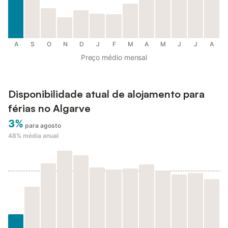
A
S
O
N
D
J
F
M
A
M
J
J
A
Preço médio mensal
Disponibilidade atual de alojamento para
férias no Algarve
3%
para agosto
48%
média anual