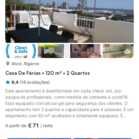
Wireless...
mais...
Alvor, Algarve
Casa De Férias • 120 m² • 2 Quartos
9,4
(
18
avaliações
)
Este apartamento é desinfectado em cada check out, por
equipa de profissionais, como medida de combate á covid19.
Está equipado com alcool gel para segurança dos clientes. O
apartamento tem 2 quartos e capacidade para 4 pessoas. É um
alojamento com 80 m² acolhedor e totalmente equipado. É
voltado a sul, sendo muito soalheiro. Chegados ao primeiro
€ 71
A partir de
/
noite
andar, temos a cozinha totalmente equipada com forno,
microondas, frigorífico, máquina de café, torradeira e chaleira.