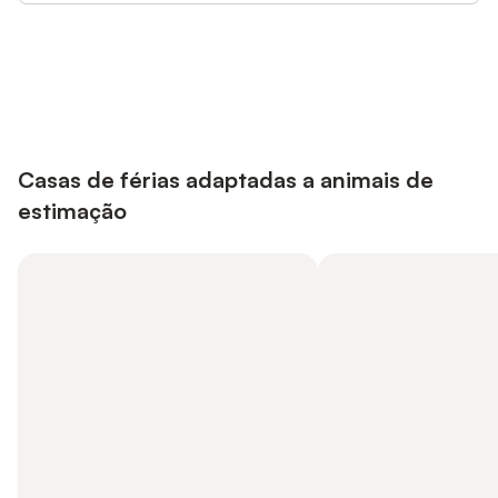
Poupe até 10% em muitos
Iniciar sessão
alojamentos com uma conta.
Casas de férias adaptadas a animais de
estimação