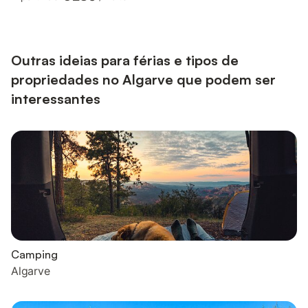
protección, un amplio jardín con hamaca, aparcamiento privado
y garaje, y una terraza soleada perfecta para relajarse y
disfrutar de los mágicos y tranquilos atardeceres del Algarve.
La terraza también ofrece una zona de comedor cubierta y...
Outras ideias para férias e tipos de
propriedades no Algarve que podem ser
interessantes
Camping
Algarve