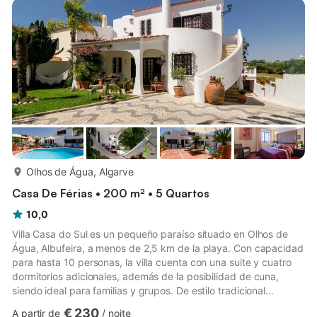
No mesmo espaço temos a sala de jantar e estar com uma TV,
leitor de DVD e receptor de satélite. Neste piso também temos
um quart...
mais...
Olhos de Água, Algarve
Casa De Férias • 200 m² • 5 Quartos
10,0
Villa Casa do Sul es un pequeño paraíso situado en Olhos de
Água, Albufeira, a menos de 2,5 km de la playa. Con capacidad
para hasta 10 personas, la villa cuenta con una suite y cuatro
dormitorios adicionales, además de la posibilidad de cuna,
siendo ideal para familias y grupos. De estilo tradicional
algarvio, Villa Casa do Sul dispone de una piscina con
€ 230
A partir de
/
noite