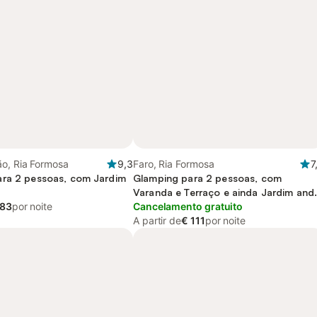
ão, Ria Formosa
9,3
Faro, Ria Formosa
7
ra 2 pessoas, com Jardim
Glamping para 2 pessoas, com
Varanda e Terraço e ainda Jardim and
 83
por noite
Vista para o lago
Cancelamento gratuito
A partir de
€ 111
por noite