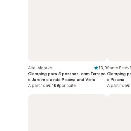
Alte, Algarve
10,0
Santo Estév
Glamping para 3 pessoas, com Terraço
Glamping pa
e Jardim e ainda Piscina and Vista
e Piscina
A partir de
€ 169
por noite
A partir de
€