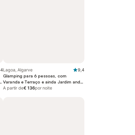
,4
Lagoa, Algarve
9,4
Glamping para 6 pessoas, com
Varanda e Terraço e ainda Jardim and
Piscina
A partir de
€ 136
por noite