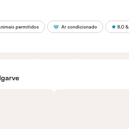
nimais permitidos
Ar condicionado
8,0
&
lgarve