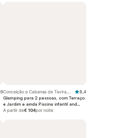
,9
Conceição e Cabanas de Tavira,
8,4
Ria Formosa
Glamping para 2 pessoas, com Terraço
d
e Jardim e ainda Piscina infantil and
Piscina
A partir de
€ 104
por noite