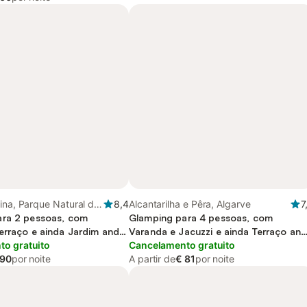
ina, Parque Natural do
8,4
Alcantarilha e Pêra, Algarve
7
entejano e Costa
ara 2 pessoas, com
Glamping para 4 pessoas, com
erraço e ainda Jardim and
Varanda e Jacuzzi e ainda Terraço an
o gratuito
Jardim
Cancelamento gratuito
 90
por noite
A partir de
€ 81
por noite