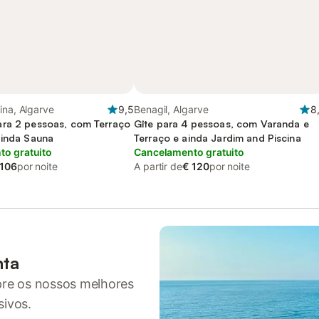
ina, Algarve
9,5
Benagil, Algarve
8
ra 2 pessoas, com Terraço
Gîte para 4 pessoas, com Varanda e
ainda Sauna
Terraço e ainda Jardim and Piscina
o gratuito
Cancelamento gratuito
 106
por noite
A partir de
€ 120
por noite
nta
pre os nossos melhores
sivos.