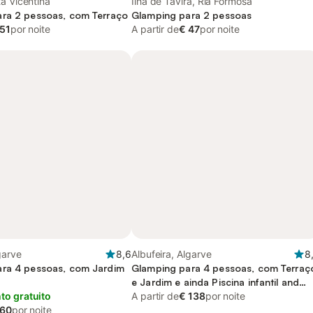
a Vicentina
Ilha de Tavira, Ria Formosa
ra 2 pessoas, com Terraço
Glamping para 2 pessoas
 51
por noite
A partir de
€ 47
por noite
garve
8,6
Albufeira, Algarve
8
ra 4 pessoas, com Jardim
Glamping para 4 pessoas, com Terraç
e Jardim e ainda Piscina infantil and
o gratuito
Piscina
A partir de
€ 138
por noite
 60
por noite