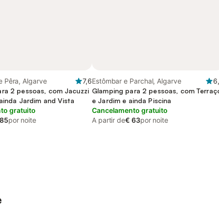
 e Pêra, Algarve
7,6
Estômbar e Parchal, Algarve
6
ra 2 pessoas, com Jacuzzi
Glamping para 2 pessoas, com Terraç
 ainda Jardim and Vista
e Jardim e ainda Piscina
o gratuito
Cancelamento gratuito
 85
por noite
A partir de
€ 63
por noite
e