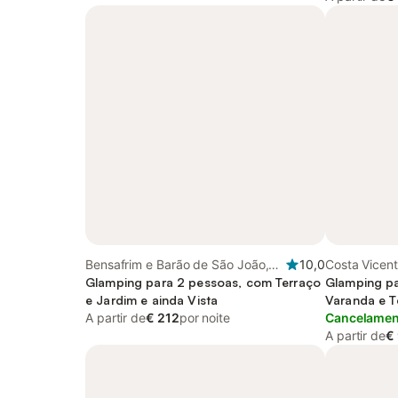
Bensafrim e Barão de São João,
10,0
Costa Vicent
Algarve
Glamping para 2 pessoas, com Terraço
Sudoeste Al
Glamping p
e Jardim e ainda Vista
Vicentina
Varanda e T
A partir de
€ 212
por noite
Vista
Cancelament
A partir de
€