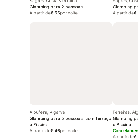
Sagres, Costa Vicentina
Sagres, Cost
Glamping para 2 pessoas
Glamping pa
A partir de
€ 55
por noite
A partir de
€
Albufeira, Algarve
Ferreiras, Al
Glamping para 3 pessoas, com Terraço
Glamping pa
e Piscina
e Piscina
A partir de
€ 46
por noite
Cancelament
A partir de
€