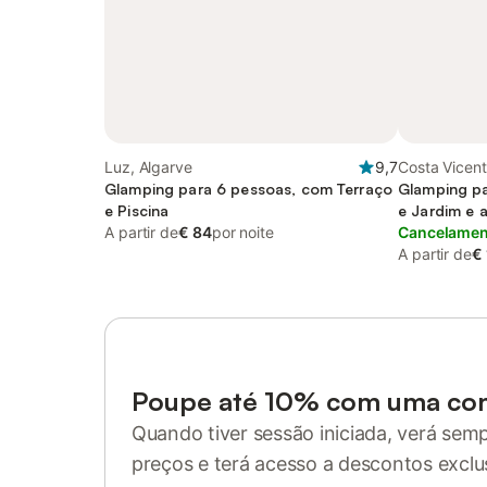
Luz, Algarve
9,7
Costa Vicent
Glamping para 6 pessoas, com Terraço
Glamping pa
e Piscina
e Jardim e 
A partir de
€ 84
por noite
Cancelament
A partir de
€
Poupe até 10% com uma co
Quando tiver sessão iniciada, verá sem
preços e terá acesso a descontos exclu