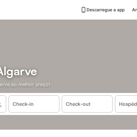
Descarregue a app
An
Algarve
erve ao melhor preço!
Check-in
Check-out
Hospéd