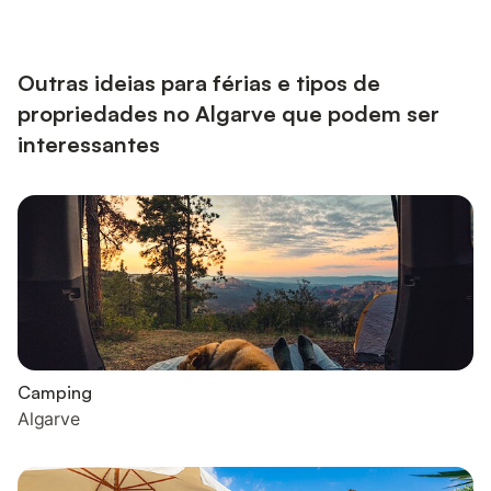
uma mesa de bilhar estão disponíveis para a sua utilização.
Uma cama de bebé e uma cadeira alta também estão
disponíveis. A sua área exterior privada inclui uma piscina
aquecida, um ja...
Outras ideias para férias e tipos de
propriedades no Algarve que podem ser
interessantes
Camping
Algarve