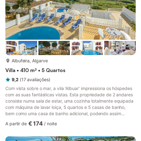
mais...
Albufeira, Algarve
Villa • 410 m² • 5 Quartos
9,2
(
17
avaliações
)
Com vista sobre o mar, a vila 'Albuar' impressiona os hóspedes
com as suas fantásticas vistas. Esta propriedade de 2 andares
consiste numa sala de estar, uma cozinha totalmente equipada
com máquina de lavar loiça, 5 quartos e 5 casas de banho,
bem como uma casa de banho adicional, podendo assim
acomodar 10 pessoas. Outras comodidades incluem Wi-Fi de
€ 174
A partir de
/
noite
alta velocidade, ar condicionado, uma máquina de lavar roupa,
uma máquina de secar roupa, bem como televisão por satélite.
Um jogo de ténis de mesa e uma mesa de bilhar estão também