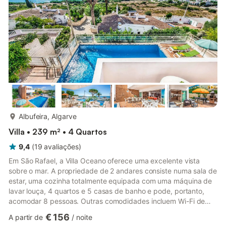
disponíveis na propriedade. Uma cama de bebé e uma cadeira
alt...
mais...
Albufeira, Algarve
Villa • 239 m² • 4 Quartos
9,4
(
19
avaliações
)
Em São Rafael, a Villa Oceano oferece uma excelente vista
sobre o mar. A propriedade de 2 andares consiste numa sala de
estar, uma cozinha totalmente equipada com uma máquina de
lavar louça, 4 quartos e 5 casas de banho e pode, portanto,
acomodar 8 pessoas. Outras comodidades incluem Wi-Fi de
alta velocidade, ar condicionado, uma máquina de lavar roupa,
€ 156
A partir de
/
noite
bem como uma TV. Além disso, uma mesa de ténis de mesa e