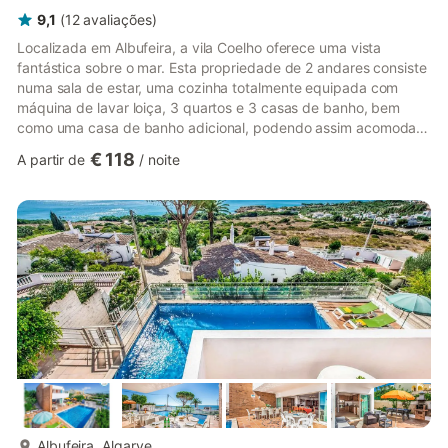
9,1
(
12
avaliações
)
Localizada em Albufeira, a vila Coelho oferece uma vista
fantástica sobre o mar. Esta propriedade de 2 andares consiste
numa sala de estar, uma cozinha totalmente equipada com
máquina de lavar loiça, 3 quartos e 3 casas de banho, bem
como uma casa de banho adicional, podendo assim acomodar
6 pessoas. Outras comodidades incluem Wi-Fi de alta
€ 118
A partir de
/
noite
velocidade, ar condicionado, uma máquina de lavar roupa, bem
como TV por satélite com serviços de streaming. Um jogo de
ténis de mesa e uma mesa de bilhar estão também disponíveis
na propriedade. A sua área exterior privada inclui uma piscina
aquecida, u...
mais...
Albufeira, Algarve