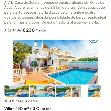
A Villa Casa do Sul é um pequeno paraíso situada em Olhos de
Água, Albufeira, a menos de 2,5 km da praia. Com capacidade
para até 10 pessoas, a villa dispõe de uma suite e quatro
quartos adicionais, além da possibilidade de berço, sendo ideal
para famílias e grupos. De estilo tradicional algarvio, a Villa
Casa do Sul dispõe de uma piscina com proteção, um amplo
€ 230
A partir de
/
noite
jardim com rede de descanso, estacionamento privado e
garagem, e um terraço soalheiro perfeito para relaxar e
desfrutar dos mágicos e tranquilos pores do sol do Algarve. O
terraço oferece também uma zona de refeições coberta e um
chu...
mais...
Albufeira, Algarve
Villa • 150 m² • 3 Quartos