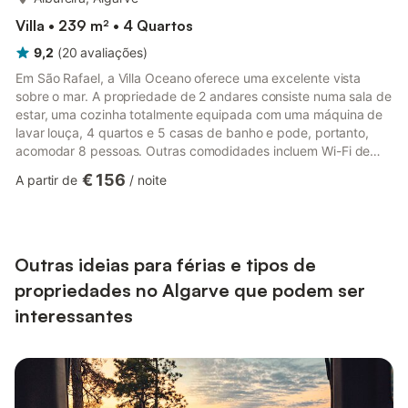
Villa • 239 m² • 4 Quartos
9,2
(
20
avaliações
)
Em São Rafael, a Villa Oceano oferece uma excelente vista
sobre o mar. A propriedade de 2 andares consiste numa sala de
estar, uma cozinha totalmente equipada com uma máquina de
lavar louça, 4 quartos e 5 casas de banho e pode, portanto,
acomodar 8 pessoas. Outras comodidades incluem Wi-Fi de
alta velocidade, ar condicionado, uma máquina de lavar roupa,
€ 156
A partir de
/
noite
bem como uma TV. Além disso, uma mesa de ténis de mesa e
uma mesa de bilhar estão disponíveis para a sua utilização.
Uma cama de bebé e uma cadeira alta também estão
disponíveis. A sua área exterior privada inclui uma piscina
aquecida, um ja...
Outras ideias para férias e tipos de
propriedades no Algarve que podem ser
interessantes