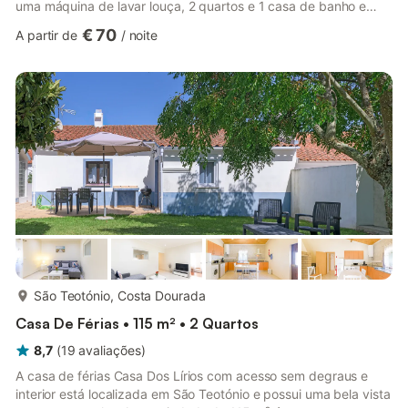
uma máquina de lavar louça, 2 quartos e 1 casa de banho e
pode, portanto, acomodar 4 pessoas. As comodidades
€ 70
A partir de
/
noite
adicionais incluem ar condicionado na sala de estar, uma
máquina de lavar roupa, televisão e Wi-Fi. A área externa
privada inclui um jardim, mobiliário de jardim e um terraço
coberto. Distância a pé/de carro até o restaurante mais
próximo: 30m. Distânci...
mais...
São Teotónio, Costa Dourada
Casa De Férias • 115 m² • 2 Quartos
8,7
(
19
avaliações
)
A casa de férias Casa Dos Lírios com acesso sem degraus e
interior está localizada em São Teotónio e possui uma bela vista