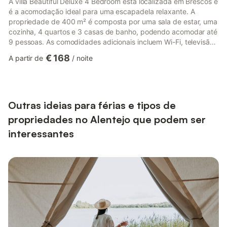
A villa Beautiful Deluxe 4 Bedroom está localizada em Brescos e
é a acomodação ideal para uma escapadela relaxante. A
propriedade de 400 m² é composta por uma sala de estar, uma
cozinha, 4 quartos e 3 casas de banho, podendo acomodar até
9 pessoas. As comodidades adicionais incluem Wi-Fi, televisão,
máquina de lavar roupa, máquina de secar roupa e toalhas de
€ 168
A partir de
/
noite
praia/piscina. Para o seu lazer, há também uma mesa de ténis
de mesa disponível. Um berço e uma cadeira alta podem ser
providenciados. Este alojamento não dispõe de ar
condicionado. A villa oferece um espaço exterior privado com
piscina...
Outras ideias para férias e tipos de
propriedades no Alentejo que podem ser
interessantes