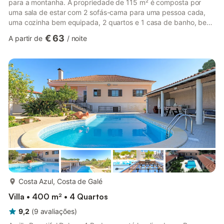
para a montanha. A propriedade de 115 m² é composta por
uma sala de estar com 2 sofás-cama para uma pessoa cada,
uma cozinha bem equipada, 2 quartos e 1 casa de banho, bem
como um WC adicional, podendo acomodar até 6 pessoas. As
€ 63
A partir de
/
noite
comodidades adicionais incluem Wi-Fi de alta velocidade
(adequado para chamadas de vídeo), uma televisão inteligente
com serviços de streaming, bem como uma máquina de lavar
roupa. Esta acomodação não dispõe de ar condicionado. A
propriedade pos...
mais...
Costa Azul, Costa de Galé
Villa • 400 m² • 4 Quartos
9,2
(
9
avaliações
)