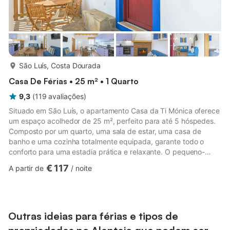
mais...
São Luís, Costa Dourada
Casa De Férias • 25 m² • 1 Quarto
9,3
(
119
avaliações
)
Situado em São Luís, o apartamento Casa da Ti Mónica oferece
um espaço acolhedor de 25 m², perfeito para até 5 hóspedes.
Composto por um quarto, uma sala de estar, uma casa de
banho e uma cozinha totalmente equipada, garante todo o
conforto para uma estadia prática e relaxante. O pequeno-
almoço está incluído. Entre as comodidades, encontram-se ar
€ 117
A partir de
/
noite
condicionado, Wi-Fi, televisão, máquina de lavar roupa,
grelhador privado, cama de bebé e cadeira alta — ideais para
famílias com crianças. No exterior, pode desfrutar de um
terraço privado coberto e do acesso a um jardim partilhado
com vista para ...
Outras ideias para férias e tipos de