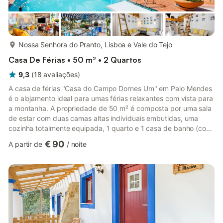
mais...
Nossa Senhora do Pranto, Lisboa e Vale do Tejo
Casa De Férias • 50 m² • 2 Quartos
9,3
(
18
avaliações
)
A casa de férias "Casa do Campo Dornes Um" em Paio Mendes
é o alojamento ideal para umas férias relaxantes com vista para
a montanha. A propriedade de 50 m² é composta por uma sala
de estar com duas camas altas individuais embutidas, uma
cozinha totalmente equipada, 1 quarto e 1 casa de banho (com
um chuveiro) e pode acomodar 4 pessoas. As comodidades
€ 90
A partir de
/
noite
adicionais incluem acesso Wi-Fi de alta velocidade (adequado
para chamadas de vídeo) com um espaço de trabalho
dedicado para trabalhadores de escritório em casa, uma
televisão inteligente com serviços de streaming, aquecimento,
uma ventoinha, ...