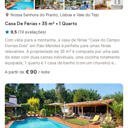
mais...
Nossa Senhora do Pranto, Lisboa e Vale do Tejo
Casa De Férias • 35 m² • 1 Quarto
9,5
(
19
avaliações
)
Com vista para a montanha, a casa de férias "Casa do Campo
Dornes Dois" em Paio Mendes é perfeita para umas férias
relaxantes. A propriedade de 35 m² é composta por uma sala
de estar com duas camas individuais, uma cozinha totalmente
equipada, 1 quarto e 1 casa de banho (com um chuveiro) e
pode acomodar 4 pessoas. As comodidades adicionais incluem
€ 90
A partir de
/
noite
acesso Wi-Fi de alta velocidade (adequado para
videochamadas) com um espaço de trabalho dedicado, uma
televisão inteligente com serviços de streaming, aquecimento,
ar condicionado, uma ventoinha, bem como livros e brinquedos
para crianças. Também ...