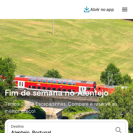
Abrir no app
Fim de semana no Alentejo
Temos 2 993 Escapadinhas. Compare e reserve ao
melhor preço!
Destino
Alentejo, Portugal