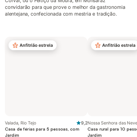
Corval, ou o Feitiço da Moura, em Monsaraz
convidarão para que prove o melhor da gastronomia
alentejana, confecionada com mestria e tradição.
Anfitrião estrela
Anfitrião estrela
Valada, Rio Tejo
9,2
Nossa Senhora das Neve
Casa de férias para 5 pessoas, com
Alentejo
Casa rural para 10 pes
Jardim
Jardim