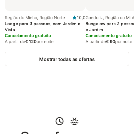
Região do Minho, Região Norte
10,0
Gondoriz, Região do Min
Lodge para 3 pessoas, com Jardim e
Bungalow para 3 pesso
Vista
e Jardim
Cancelamento gratuito
Cancelamento gratuito
A partir de
€ 120
por noite
A partir de
€ 90
por noite
Mostrar todas as ofertas
Poupe até 10% em muitos
Iniciar sessão
alojamentos com uma conta.