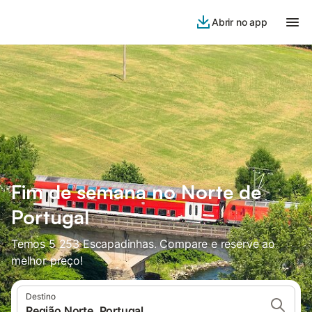
Abrir no app
Fim de semana no Norte de
Portugal
Temos 5 253 Escapadinhas. Compare e reserve ao
melhor preço!
Destino
Região Norte, Portugal