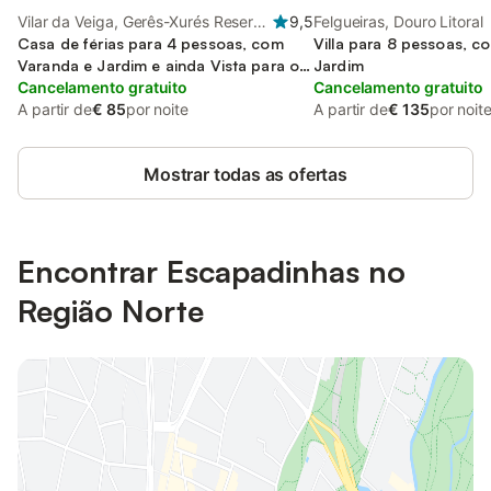
Vilar da Veiga, Gerês-Xurés Reserva
9,5
Felgueiras, Douro Litoral
da Biosfera Transfronteriça
Casa de férias para 4 pessoas, com
Villa para 8 pessoas, c
Varanda e Jardim e ainda Vista para o
Jardim
lago
Cancelamento gratuito
Cancelamento gratuito
A partir de
€ 85
por noite
A partir de
€ 135
por noit
Mostrar todas as ofertas
Encontrar Escapadinhas no
Região Norte