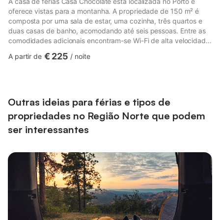
A casa de férias Casa Chocolate está localizada no Porto e
oferece vistas para a montanha. A propriedade de 150 m² é
composta por uma sala de estar, uma cozinha, três quartos e
duas casas de banho, acomodando até seis pessoas. Entre as
comodidades adicionais encontram-se Wi-Fi de alta velocidade
(adequado para videochamadas) com espaço de trabalho
€ 225
A partir de
/
noite
dedicado, televisão, máquina de lavar roupa, máquina de secar
e toalhas de praia ou piscina. Por favor, notem que este
alojamento não dispõe de ar condicionado. Os hóspedes
podem desfrutar de uma piscina privada, jardim e varanda,
tornando o local...
Outras ideias para férias e tipos de
propriedades no Região Norte que podem
ser interessantes