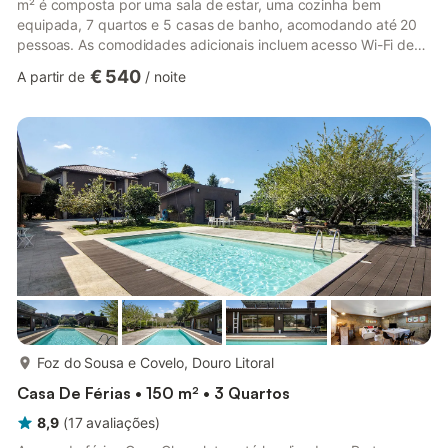
m² é composta por uma sala de estar, uma cozinha bem
equipada, 7 quartos e 5 casas de banho, acomodando até 20
pessoas. As comodidades adicionais incluem acesso Wi-Fi de
alta velocidade (adequado para chamadas de vídeo) com um
€ 540
A partir de
/
noite
espaço de trabalho dedicado para escritório em casa, uma
televisão inteligente com serviços de streaming, uma ventoinha
e uma máquina de lavar roupa. Além disso, uma mesa de ténis
de mesa está disponível na propriedade. Esta acomodação não
inclui ar condici...
mais...
Foz do Sousa e Covelo, Douro Litoral
Casa De Férias • 150 m² • 3 Quartos
8,9
(
17
avaliações
)