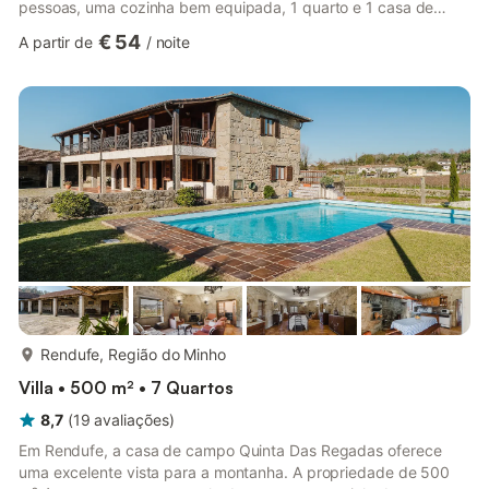
pessoas, uma cozinha bem equipada, 1 quarto e 1 casa de
banho, acomodando até 4 pessoas. As comodidades adicionais
€ 54
A partir de
/
noite
incluem Wi-Fi de alta velocidade (adequado para chamadas de
vídeo), televisão e máquina de lavar roupa. Esta acomodação
não dispõe de ar condicionado, mas possui ventoinha. Os
hóspedes podem desfrutar de um jardim privado para
momentos tranquilos pela manh...
mais...
Rendufe, Região do Minho
Villa • 500 m² • 7 Quartos
8,7
(
19
avaliações
)
Em Rendufe, a casa de campo Quinta Das Regadas oferece
uma excelente vista para a montanha. A propriedade de 500