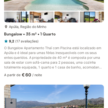
mais...
Apúlia, Região do Minho
Bungalow • 35 m² • 1 Quarto
9,2
(
17
avaliações
)
O Bungalow Apartamento Thaï com Piscina está localizado em
Apúlia e é ideal para umas férias inesquecíveis com os seus
entes queridos. A propriedade de 40 m² é composta por uma
sala de estar com sofá-cama para 2 pessoas, uma cozinha
totalmente equipada, 1 quarto e 1 casa de banho, acomodando
até 4 pessoas. As comodidades adicionais incluem Wi-Fi de alta
€ 60
A partir de
/
noite
velocidade (adequado para chamadas de vídeo), uma televisão
inteligente com serviços de streaming e máquina de lavar
roupa. Para entretenimento, há uma mesa de ténis de mesa
disponível. Esta acomodação não dispõe de ar condicionado. O
alojam...