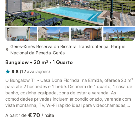
mais...
Gerês-Xurés Reserva da Biosfera Transfronteriça, Parque
Nacional da Peneda-Gerês
Bungalow • 20 m² • 1 Quarto
9,8
(
12
avaliações
)
O Bungalow T1 - Casa Dona Florinda, na Ermida, oferece 20 m²
para até 2 hóspedes e 1 bebé. Dispõem de 1 quarto, 1 casa de
banho, cozinha equipada, zona de estar e varanda. As
comodidades privadas incluem ar condicionado, varanda com
vista montanha, TV, Wi-Fi rápido ideal para videochamadas,
cozinha bem equipada, grelhador, cadeira alta e berço. No
€ 70
A partir de
/
noite
exterior encontram uma mesa grande e mobiliário de jardim. A
piscina de água salgada é partilhada com o bungalow do piso
superior, onde podem fazer refeições, ler ou simplesmente
apreciar a paisagem da aldeia e das montanhas. Desfrutem da