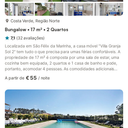
mais...
Costa Verde, Região Norte
Bungalow • 17 m² • 2 Quartos
7,1
(
32
avaliações
)
Localizada em São Félix da Marinha, a casa móvel "Villa Granja
Sol 2" tem tudo o que precisa para umas férias confortáveis. A
propriedade de 17 m² é composta por uma sala de estar, uma
cozinha bem equipada, 2 quartos e 1 casa de banho e pode,
portanto, acomodar 4 pessoas. As comodidades adicionais
incluem Wi-Fi e uma televisão. A casa móvel possui um jardim
€ 55
A partir de
/
noite
partilhado para manhãs tranquilas. A propriedade está
localizada perto da praia. O estacionamento gratuito está
disponível na rua (por favor, note que não é possível estacionar
diretamente na propriedade). As famílias com crianças são be...