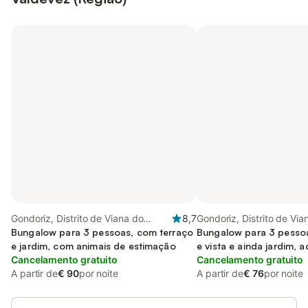
Gondoriz, Distrito de Viana do
8,7
Gondoriz, Distrito de Via
Castelo
Bungalow para 3 pessoas, com terraço
Castelo
Bungalow para 3 pessoa
e jardim, com animais de estimação
e vista e ainda jardim, 
Cancelamento gratuito
crianças
Cancelamento gratuito
A partir de
€ 90
por noite
A partir de
€ 76
por noite