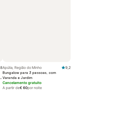
,8
Apúlia, Região do Minho
9,2
Bungalow para 3 pessoas, com
Varanda e Jardim
Cancelamento gratuito
A partir de
€ 60
por noite