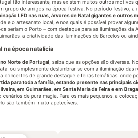
ugal tão interessante, mas existem muitos outros motivos q
 um grupo de amigos na época festiva. No período festivo, a
inação LED nas ruas, árvores de Natal gigantes e outros mo
e e o artesanato local, e nos quais é possível provar alguns
ca seriam o Porto – com destaque para as iluminações da Av
uimarães, a criatividade das iluminações de Barcelos ou ai
l na época natalícia
l no Norte de Portugal
, saiba que as opções são diversas. N
atal ou simplesmente deslumbrar-se com a iluminação das r
 concertos de grande destaque e feiras temáticas, onde pod
da para toda a família, estando presente nas principais ci
Oliveira, em Guimarães, em Santa Maria da Feira e em Brag
o cenários de pura magia. Para os mais pequenos, a colocaç
lo são também muito apetecíveis.