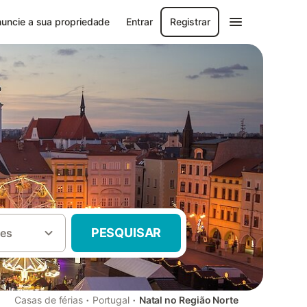
uncie a sua propriedade
Entrar
Registrar
PESQUISAR
es
·
·
Casas de férias
Portugal
Natal no Região Norte