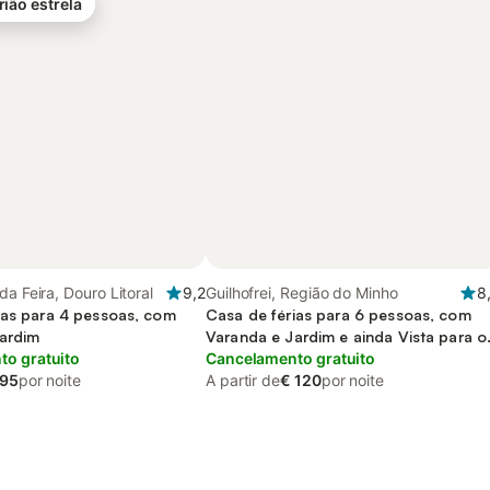
rião estrela
da Feira, Douro Litoral
9,2
Guilhofrei, Região do Minho
8
ias para 4 pessoas, com
Casa de férias para 6 pessoas, com
ardim
Varanda e Jardim e ainda Vista para o
o gratuito
lago
Cancelamento gratuito
 95
por noite
A partir de
€ 120
por noite