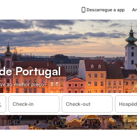
Descarregue a app
An
de Portugal
ve ao melhor preço!
Check-in
Check-out
Hospéd