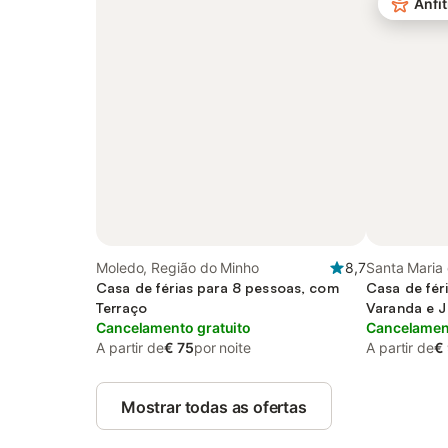
Anfit
Moledo, Região do Minho
8,7
Santa Maria 
Casa de férias para 8 pessoas, com
Casa de fér
Terraço
Varanda e J
Cancelamento gratuito
Cancelament
A partir de
€ 75
por noite
A partir de
€
Mostrar todas as ofertas