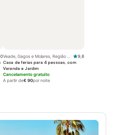
,0
Veade, Gagos e Molares, Região do
9,6
e
Minho
Casa de férias para 4 pessoas, com
Varanda e Jardim
Cancelamento gratuito
A partir de
€ 90
por noite