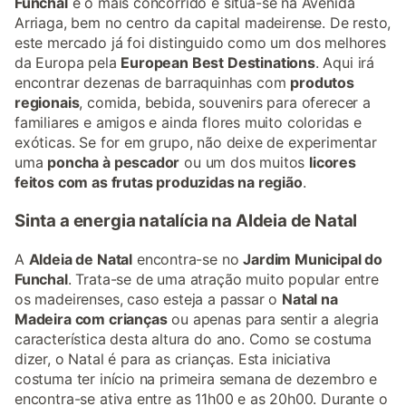
Funchal
é o mais concorrido e situa-se na Avenida
Arriaga, bem no centro da capital madeirense. De resto,
este mercado já foi distinguido como um dos melhores
da Europa pela
European Best Destinations
. Aqui irá
encontrar dezenas de barraquinhas com
produtos
regionais
, comida, bebida, souvenirs para oferecer a
familiares e amigos e ainda flores muito coloridas e
exóticas. Se for em grupo, não deixe de experimentar
uma
poncha à pescador
ou um dos muitos
licores
feitos com as frutas produzidas na região
.
Sinta a energia natalícia na Aldeia de Natal
A
Aldeia de Natal
encontra-se no
Jardim Municipal do
Funchal
. Trata-se de uma atração muito popular entre
os madeirenses, caso esteja a passar o
Natal na
Madeira com crianças
ou apenas para sentir a alegria
característica desta altura do ano. Como se costuma
dizer, o Natal é para as crianças. Esta iniciativa
costuma ter início na primeira semana de dezembro e
encontra-se ativa entre as 11h00 e as 20h00. Durante o