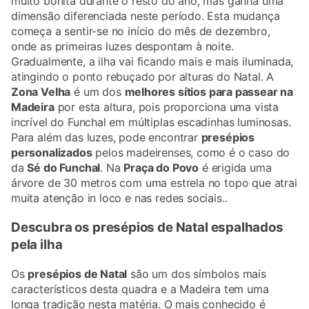
muito bonita durante o resto do ano, mas ganha uma
dimensão diferenciada neste período. Esta mudança
começa a sentir-se no início do mês de dezembro,
onde as primeiras luzes despontam à noite.
Gradualmente, a ilha vai ficando mais e mais iluminada,
atingindo o ponto rebuçado por alturas do Natal. A
Zona Velha
é um dos
melhores sítios para passear na
Madeira
por esta altura, pois proporciona uma vista
incrível do Funchal em múltiplas escadinhas luminosas.
Para além das luzes, pode encontrar
presépios
personalizados
pelos madeirenses, como é o caso do
da
Sé do Funchal
. Na
Praça do Povo
é erigida uma
árvore de 30 metros com uma estrela no topo que atrai
muita atenção in loco e nas redes sociais..
Descubra os presépios de Natal espalhados
pela ilha
Os
presépios de Natal
são um dos símbolos mais
característicos desta quadra e a Madeira tem uma
longa tradição nesta matéria. O mais conhecido é