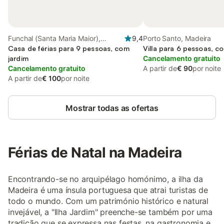
Funchal (Santa Maria Maior),
9,4
Porto Santo, Madeira
Madeira
Casa de férias para 9 pessoas, com
Villa para 6 pessoas, c
jardim
Cancelamento gratuito
Cancelamento gratuito
A partir de
€ 90
por noite
A partir de
€ 100
por noite
Mostrar todas as ofertas
Férias de Natal na Madeira
Encontrando-se no arquipélago homónimo, a ilha da
Madeira é uma ínsula portuguesa que atrai turistas de
todo o mundo. Com um património histórico e natural
invejável, a "Ilha Jardim" preenche-se também por uma
tradição que se expressa nas festas, na gastronomia e