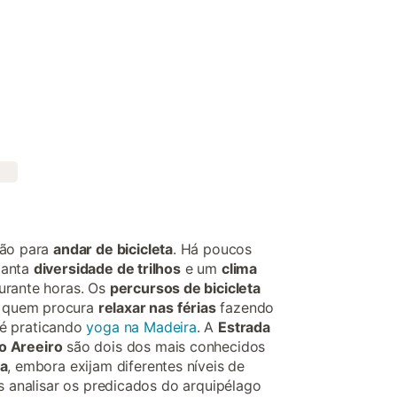
ção para
andar de bicicleta
. Há poucos
tanta
diversidade de trilhos
e um
clima
urante horas. Os
percursos de bicicleta
 quem procura
relaxar nas férias
fazendo
é praticando
yoga na Madeira
. A
Estrada
o Areeiro
são dois dos mais conhecidos
ra
, embora exijam diferentes níveis de
os analisar os predicados do arquipélago