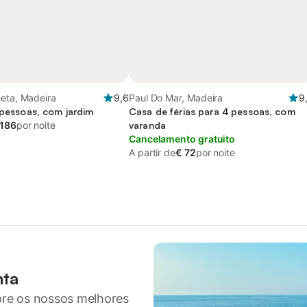
eta, Madeira
9,6
Paul Do Mar, Madeira
9
 pessoas, com jardim
Casa de férias para 4 pessoas, com
 186
por noite
varanda
Cancelamento gratuito
A partir de
€ 72
por noite
nta
pre os nossos melhores