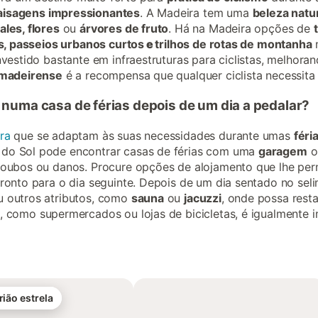
aisagens impressionantes
. A Madeira tem uma
beleza natu
ales, flores
ou
árvores de fruto
. Há na Madeira opções de
s, passeios urbanos curtos
e
trilhos de rotas de montanha
m
nvestido bastante em infraestruturas para ciclistas, melhoran
 madeirense
é a recompensa que qualquer ciclista necessita
numa casa de férias depois de um dia a pedalar?
ra
que se adaptam às suas necessidades durante umas
féri
 do Sol pode encontrar casas de férias com uma
garagem
o
 roubos ou danos. Procure opções de alojamento que lhe per
pronto para o dia seguinte. Depois de um dia sentado no seli
ou outros atributos, como
sauna
ou
jacuzzi
, onde possa resta
, como supermercados ou lojas de bicicletas, é igualmente i
rião estrela