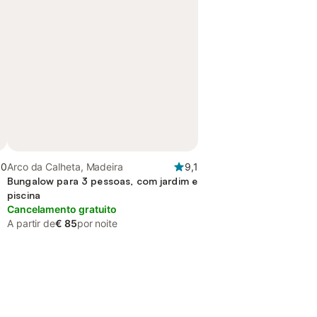
,0
Arco da Calheta, Madeira
9,1
Bungalow para 3 pessoas, com jardim e
piscina
Cancelamento gratuito
A partir de
€ 85
por noite