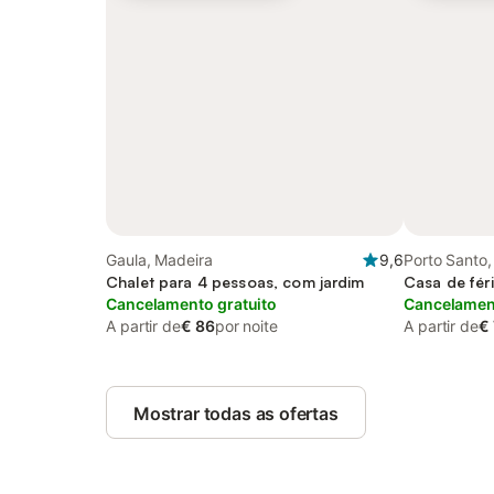
Gaula, Madeira
9,6
Porto Santo,
Chalet para 4 pessoas, com jardim
Casa de fér
Cancelamento gratuito
Cancelament
A partir de
€ 86
por noite
A partir de
€
Mostrar todas as ofertas