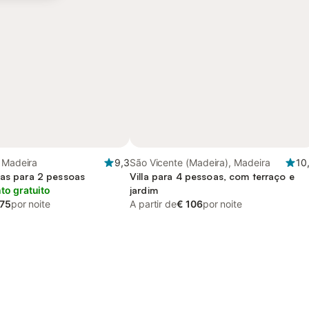
 Madeira
9,3
São Vicente (Madeira), Madeira
10
ias para 2 pessoas
Villa para 4 pessoas, com terraço e
o gratuito
jardim
 75
por noite
A partir de
€ 106
por noite