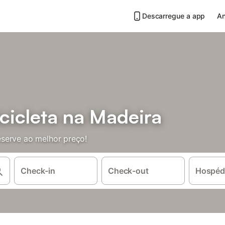
Descarregue a app
An
cicleta na Madeira
serve ao melhor preço!
Check-in
Check-out
Hospéd