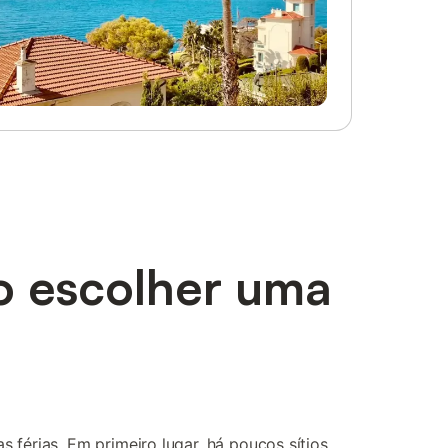
o escolher uma
s férias. Em primeiro lugar, há poucos sítios