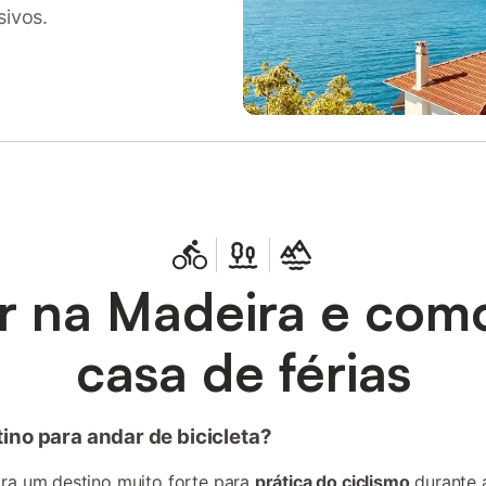
sivos.
r na Madeira e com
casa de férias
ino para andar de bicicleta?
ra um destino muito forte para
prática do ciclismo
durante a