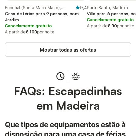
Funchal (Santa Maria Maior),
9,4
Porto Santo, Madeira
Madeira
Casa de férias para 9 pessoas, com
Villa para 6 pessoas, c
Jardim
Cancelamento gratuito
Cancelamento gratuito
A partir de
€ 90
por noite
A partir de
€ 100
por noite
Mostrar todas as ofertas
FAQs: Escapadinhas
em Madeira
Que tipos de equipamentos estão à
disposição para uma casa de férias