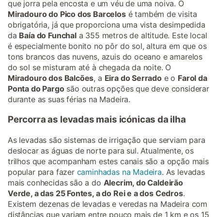
que jorra pela encosta e um véu de uma noiva. O
Miradouro do Pico dos Barcelos
é também de visita
obrigatória, já que proporciona uma vista desimpedida
da
Baía do Funchal
a 355 metros de altitude. Este local
é especialmente bonito no pôr do sol, altura em que os
tons brancos das nuvens, azuis do oceano e amarelos
do sol se misturam até à chegada da noite. O
Miradouro dos Balcões
, a
Eira do Serrado
e o
Farol da
Ponta do Pargo
são outras opções que deve considerar
durante as suas férias na Madeira.
Percorra as levadas mais icónicas da ilha
As levadas são sistemas de irrigação que serviam para
deslocar as águas de norte para sul. Atualmente, os
trilhos que acompanham estes canais são a opção mais
popular para fazer
caminhadas na Madeira
. As levadas
mais conhecidas são a do
Alecrim, do Caldeirão
Verde, a das 25 Fontes, a do Rei e a dos Cedros
.
Existem dezenas de levadas e veredas na Madeira com
distâncias que variam entre pouco mais de 1 km e os 15