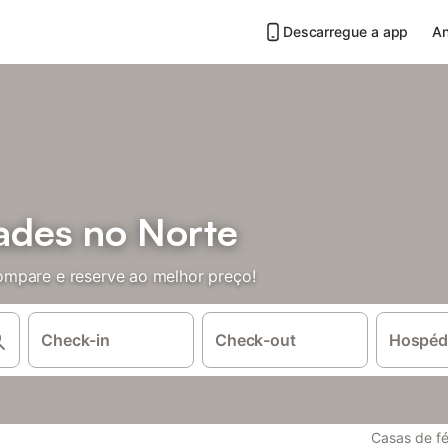
Descarregue a app
An
ades no Norte
mpare e reserve ao melhor preço!
Check-in
Check-out
Hospéd
Casas de fé