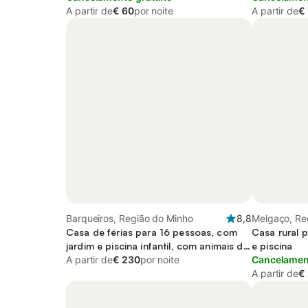
A partir de
€ 60
por noite
A partir de
€
Barqueiros, Região do Minho
8,8
Melgaço, Re
Casa de férias para 16 pessoas, com
Casa rural 
jardim e piscina infantil, com animais de
e piscina
estimação
A partir de
€ 230
por noite
Cancelament
A partir de
€