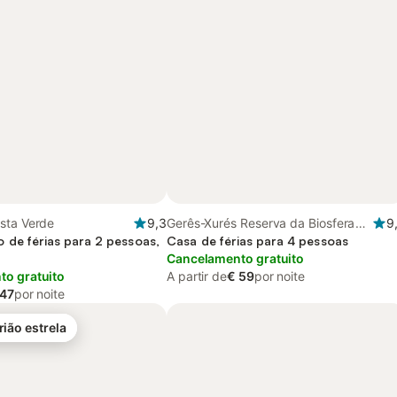
sta Verde
9,3
Gerês-Xurés Reserva da Biosfera
9
 de férias para 2 pessoas,
Transfronteriça, Parque Nacional
Casa de férias para 4 pessoas
da Peneda-Gerês
Cancelamento gratuito
o gratuito
A partir de
€ 59
por noite
 47
por noite
rião estrela