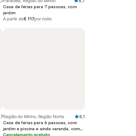
,1
Paradela, Região do Minho
8,7
Casa de férias para 7 pessoas, com
jardim
A partir de
€ 117
por noite
,7
Região do Minho, Região Norte
8,1
Casa de férias para 6 pessoas, com
jardim e piscina e ainda varanda, com
animais de estimação
Cancelamento gratuito