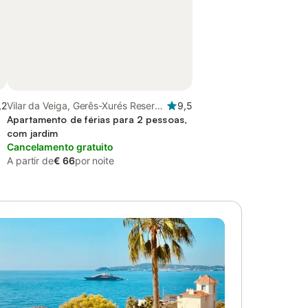
,2
Vilar da Veiga, Gerês-Xurés Reserva
9,5
da Biosfera Transfronteriça
Apartamento de férias para 2 pessoas,
com jardim
Cancelamento gratuito
A partir de
€ 66
por noite