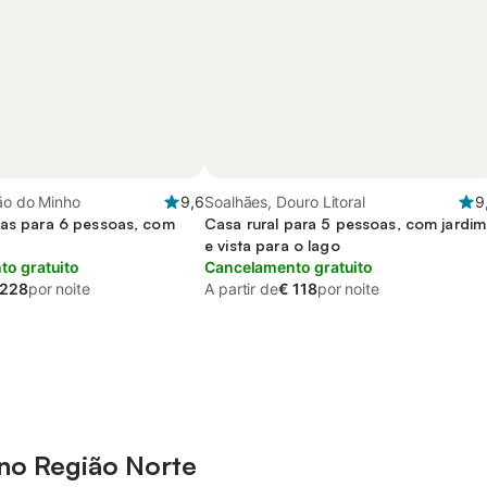
ão do Minho
9,6
Soalhães, Douro Litoral
9
ias para 6 pessoas, com
Casa rural para 5 pessoas, com jardim
e vista para o lago
o gratuito
Cancelamento gratuito
 228
por noite
A partir de
€ 118
por noite
no Região Norte