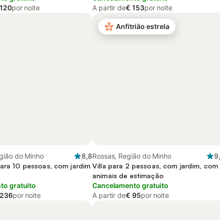
 120
por noite
A partir de
€ 153
por noite
Anfitrião estrela
gião do Minho
8,8
Rossas, Região do Minho
9
para 10 pessoas, com jardim
Villa para 2 pessoas, com jardim, com
animais de estimação
o gratuito
Cancelamento gratuito
 236
por noite
A partir de
€ 95
por noite