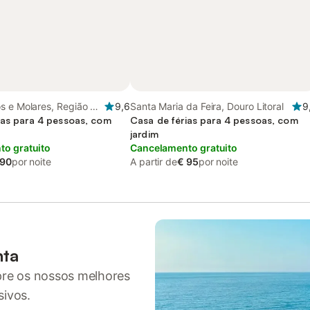
s e Molares, Região do
9,6
Santa Maria da Feira, Douro Litoral
9
ias para 4 pessoas, com
Casa de férias para 4 pessoas, com
jardim
o gratuito
Cancelamento gratuito
 90
por noite
A partir de
€ 95
por noite
nta
pre os nossos melhores
sivos.