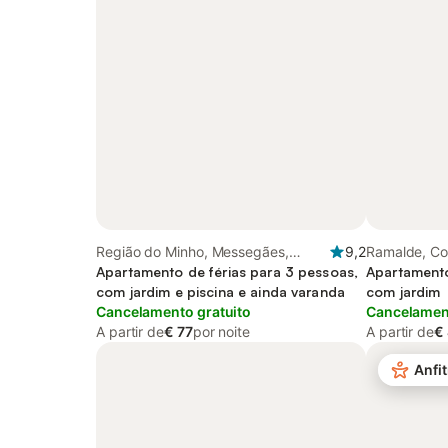
Região do Minho, Messegães,
9,2
Ramalde, Co
Valadares e Sá
Apartamento de férias para 3 pessoas,
Apartamento
com jardim e piscina e ainda varanda
com jardim
Cancelamento gratuito
Cancelament
A partir de
€ 77
por noite
A partir de
€
Anfit