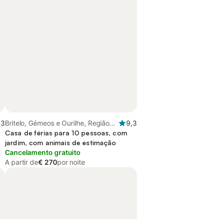
,3
Britelo, Gémeos e Ourilhe, Região
9,3
do Minho
Casa de férias para 10 pessoas, com
jardim, com animais de estimação
Cancelamento gratuito
A partir de
€ 270
por noite