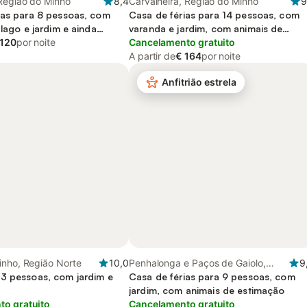
 Região do Minho
8,4
Carvalheira, Região do Minho
9
ias para 8 pessoas, com
Casa de férias para 14 pessoas, com
 lago e jardim e ainda
varanda e jardim, com animais de
 120
por noite
estimação
Cancelamento gratuito
A partir de
€ 164
por noite
Anfitrião estrela
inho, Região Norte
10,0
Penhalonga e Paços de Gaiolo,
9
3 pessoas, com jardim e
Douro Litoral
Casa de férias para 9 pessoas, com
jardim, com animais de estimação
o gratuito
Cancelamento gratuito