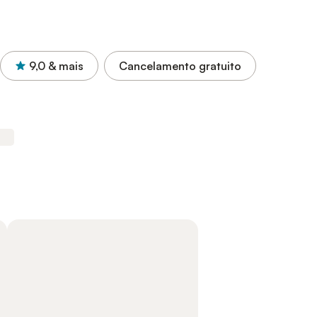
9,0
& mais
Cancelamento gratuito