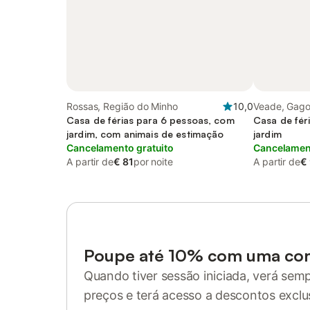
Rossas, Região do Minho
10,0
Veade, Gago
Casa de férias para 6 pessoas, com
Minho
Casa de fér
jardim, com animais de estimação
jardim
Cancelamento gratuito
Cancelament
A partir de
€ 81
por noite
A partir de
€
Poupe até 10% com uma co
Quando tiver sessão iniciada, verá sem
preços e terá acesso a descontos exclu