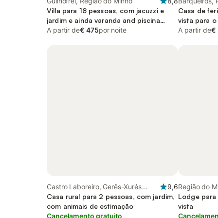
Guilhofrei, Região do Minho
8,8
Barqueiros,
Villa para 18 pessoas, com jacuzzi e
Casa de fér
jardim e ainda varanda and piscina
vista para o
infantil
A partir de
€ 475
por noite
varanda
A partir de
€
Castro Laboreiro, Gerês-Xurés
9,6
Região do M
Reserva da Biosfera Transfronteriça
Casa rural para 2 pessoas, com jardim,
Lodge para 
com animais de estimação
vista
Cancelamento gratuito
Cancelament