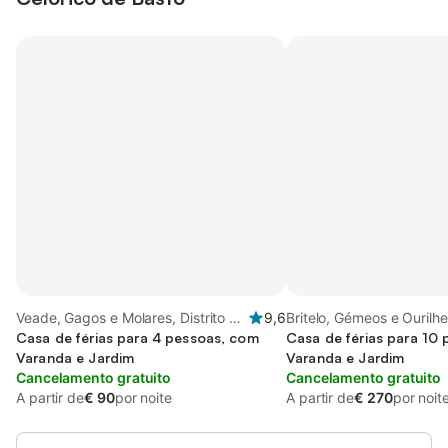
Veade, Gagos e Molares, Distrito de
9,6
Britelo, Gémeos e Ourilhe,
Braga
Casa de férias para 4 pessoas, com
de Braga
Casa de férias para 10
Varanda e Jardim
Varanda e Jardim
Cancelamento gratuito
Cancelamento gratuito
A partir de
€ 90
por noite
A partir de
€ 270
por noit