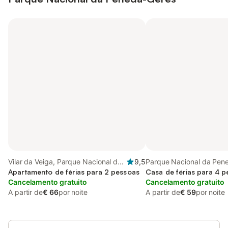
Vilar da Veiga, Parque Nacional da
9,5
Parque Nacional da Pen
Peneda-Gerês
Apartamento de férias para 2 pessoas
Distrito de Viana do Cast
Casa de férias para 4 
Cancelamento gratuito
Cancelamento gratuito
A partir de
€ 66
por noite
A partir de
€ 59
por noite