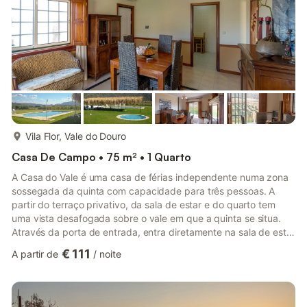
mais...
Vila Flor, Vale do Douro
Casa De Campo • 75 m² • 1 Quarto
A Casa do Vale é uma casa de férias independente numa zona
sossegada da quinta com capacidade para três pessoas. A
partir do terraço privativo, da sala de estar e do quarto tem
uma vista desafogada sobre o vale em que a quinta se situa.
Através da porta de entrada, entra diretamente na sala de estar
espaçosa e luminosa com acesso ao terraço. A cozinha fica
€ 111
A partir de
/
noite
mesmo ao lado da sala de estar. O quarto com uma cama de
solteiro e uma cama de casal fica mesmo atrás da sala de estar
e está ligado à casa de banho. Para compras diárias e
restaurantes, dirija-se a cidades como Torre de Moncorvo (10