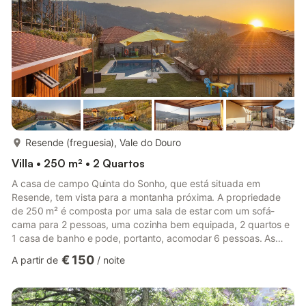
min...
mais...
Resende (freguesia), Vale do Douro
Villa • 250 m² • 2 Quartos
A casa de campo Quinta do Sonho, que está situada em
Resende, tem vista para a montanha próxima. A propriedade
de 250 m² é composta por uma sala de estar com um sofá-
cama para 2 pessoas, uma cozinha bem equipada, 2 quartos e
1 casa de banho e pode, portanto, acomodar 6 pessoas. As
comodidades adicionais incluem acesso Wi-Fi de alta
€ 150
A partir de
/
noite
velocidade (adequado para chamadas de vídeo) com um
espaço de trabalho dedicado para escritório em casa, uma
televisão inteligente com serviços de streaming, ar