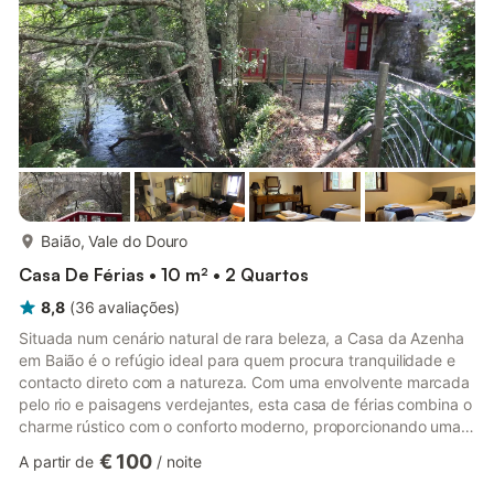
condicionado e uma máquina de lavar roupa. Um berço e uma
cadeira alta também estão disponíveis. Este ...
mais...
Baião, Vale do Douro
Casa De Férias • 10 m² • 2 Quartos
8,8
(
36
avaliações
)
Situada num cenário natural de rara beleza, a Casa da Azenha
em Baião é o refúgio ideal para quem procura tranquilidade e
contacto direto com a natureza. Com uma envolvente marcada
pelo rio e paisagens verdejantes, esta casa de férias combina o
charme rústico com o conforto moderno, proporcionando uma
estadia acolhedora e relaxante. O alojamento dispõe de dois
€ 100
A partir de
/
noite
quartos, cozinha totalmente equipada, área de refeições e uma
agradável zona exterior com terraço e vistas desafogadas para