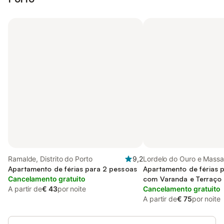
Ramalde, Distrito do Porto
9,2
Lordelo do Ouro e Massa
Apartamento de férias para 2 pessoas
Distrito do Porto
Apartamento de férias 
Cancelamento gratuito
com Varanda e Terraço
A partir de
€ 43
por noite
Cancelamento gratuito
A partir de
€ 75
por noite