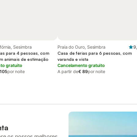
ifórnia, Sesimbra
Praia do Ouro, Sesimbra
9
ias para 4 pessoas, com
Casa de férias para 6 pessoas, com
m animais de estimação
varanda e vista
o gratuito
Cancelamento gratuito
 105
por noite
A partir de
€ 89
por noite
nta
pre os nossos melhores