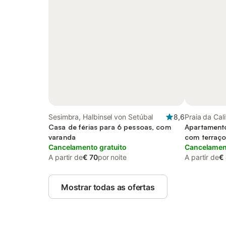
Sesimbra, Halbinsel von Setúbal
8,6
Praia da Cal
Casa de férias para 6 pessoas, com
Apartamento
varanda
com terraç
Cancelamento gratuito
Cancelament
A partir de
€ 70
por noite
A partir de
€
Mostrar todas as ofertas