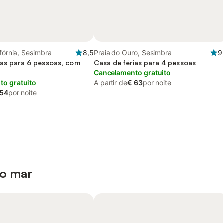
ifórnia, Sesimbra
8,5
Praia do Ouro, Sesimbra
9
ias para 6 pessoas, com
Casa de férias para 4 pessoas
Cancelamento gratuito
o gratuito
A partir de
€ 63
por noite
 54
por noite
 o mar