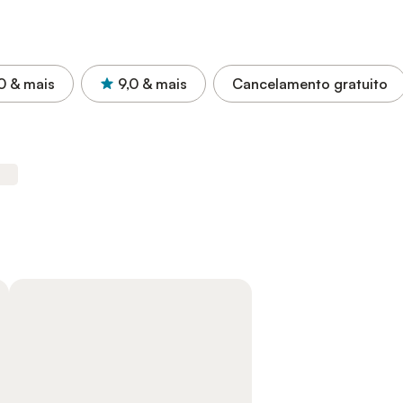
0
& mais
9,0
& mais
Cancelamento gratuito