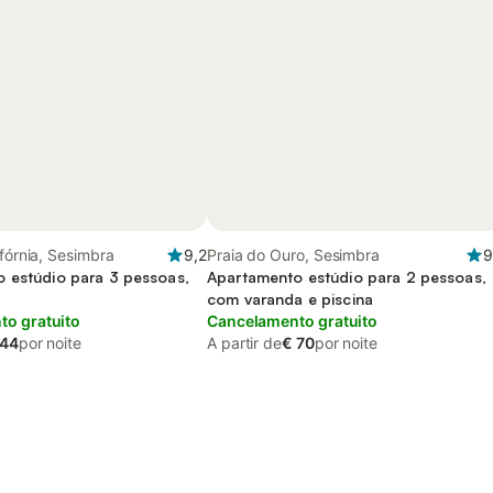
ifórnia, Sesimbra
9,2
Praia do Ouro, Sesimbra
9
 estúdio para 3 pessoas,
Apartamento estúdio para 2 pessoas,
o
com varanda e piscina
o gratuito
Cancelamento gratuito
 44
por noite
A partir de
€ 70
por noite