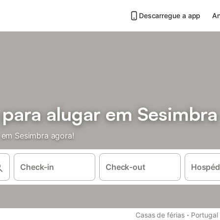
Descarregue a app
An
s para alugar em Sesimbra
s em Sesimbra agora!
Check-in
Check-out
Hospéd
·
Casas de férias
Portugal