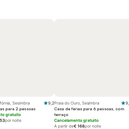
ifórnia, Sesimbra
9,2
Praia do Ouro, Sesimbra
9
ias para 2 pessoas
Casa de férias para 6 pessoas, com
o gratuito
terraço
 53
por noite
Cancelamento gratuito
A partir de
€ 168
por noite