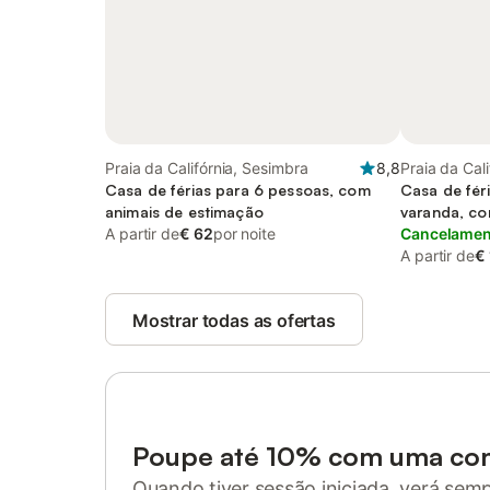
Praia da Califórnia, Sesimbra
8,8
Praia da Cal
Casa de férias para 6 pessoas, com
Casa de fér
animais de estimação
varanda, co
A partir de
€ 62
por noite
Cancelament
A partir de
€
Mostrar todas as ofertas
Poupe até 10% com uma co
Quando tiver sessão iniciada, verá sem