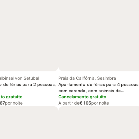
lbinsel von Setúbal
Praia da Califórnia, Sesimbra
 de férias para 2 pessoas,
Apartamento de férias para 4 pessoas
o
com varanda, com animais de
o gratuito
estimação
Cancelamento gratuito
 67
por noite
A partir de
€ 105
por noite