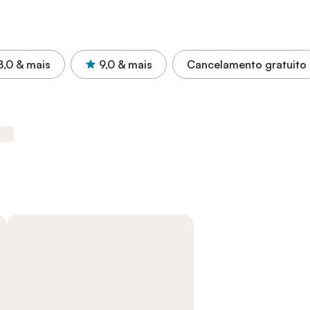
8,0
& mais
9,0
& mais
Cancelamento gratuito