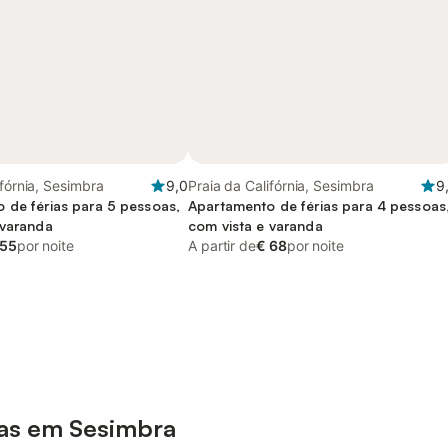
ifórnia, Sesimbra
9,0
Praia da Califórnia, Sesimbra
9
 de férias para 5 pessoas,
Apartamento de férias para 4 pessoas
 varanda
com vista e varanda
 55
por noite
A partir de
€ 68
por noite
ias em Sesimbra