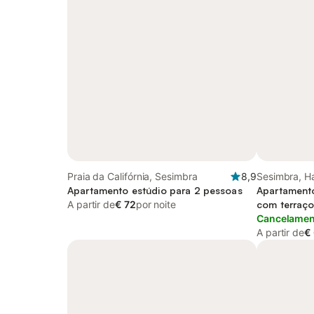
Praia da Califórnia, Sesimbra
8,9
Sesimbra, Ha
Apartamento estúdio para 2 pessoas
Apartamento
A partir de
€ 72
por noite
com terraç
Cancelament
A partir de
€