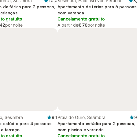
ifórnia, Sesimbra
10,0
Sesimbra, Halbinsel von Setúbal
8
 de férias para 2 pessoas,
Apartamento de férias para 6 pessoas
crianças
com varanda
o gratuito
Cancelamento gratuito
 42
por noite
A partir de
€ 70
por noite
o, Sesimbra
9,1
Praia do Ouro, Sesimbra
9
 estúdio para 4 pessoas,
Apartamento estúdio para 2 pessoas,
 e terraço
com piscina e varanda
o gratuito
Cancelamento gratuito