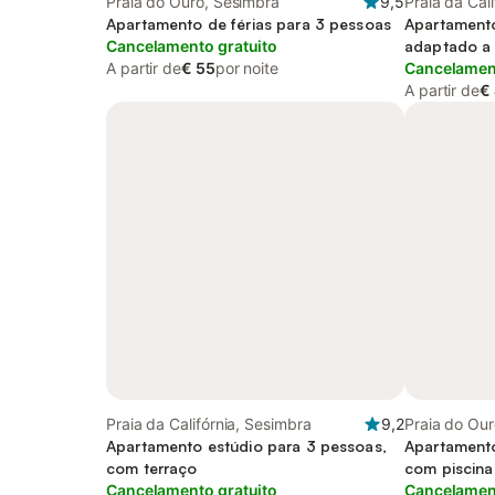
Praia do Ouro, Sesimbra
9,5
Praia da Cal
Apartamento de férias para 3 pessoas
Apartamento
Cancelamento gratuito
adaptado a 
A partir de
€ 55
por noite
Cancelament
A partir de
€
Praia da Califórnia, Sesimbra
9,2
Praia do Our
Apartamento estúdio para 3 pessoas,
Apartamento
com terraço
com piscina
Cancelamento gratuito
Cancelament