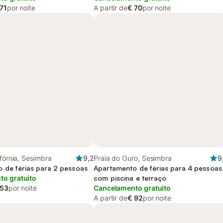
71
por noite
A partir de
€ 70
por noite
ifórnia, Sesimbra
9,2
Praia do Ouro, Sesimbra
9
 de férias para 2 pessoas
Apartamento de férias para 4 pessoas
o gratuito
com piscina e terraço
 53
por noite
Cancelamento gratuito
A partir de
€ 92
por noite