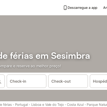
Descarregue a app
An
e férias em Sesimbra
mpare e reserve ao melhor preço!
Check-in
Check-out
Hospéd
·
·
·
·
e férias
Portugal
Lisboa e Vale do Tejo
Costa Azul
Parque Natur