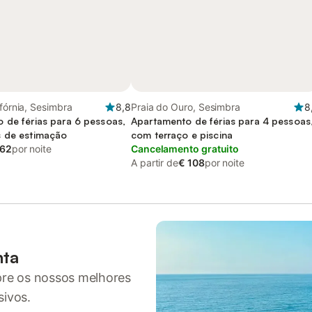
ifórnia, Sesimbra
8,8
Praia do Ouro, Sesimbra
8
 de férias para 6 pessoas,
Apartamento de férias para 4 pessoas
 de estimação
com terraço e piscina
 62
por noite
Cancelamento gratuito
A partir de
€ 108
por noite
nta
pre os nossos melhores
sivos.