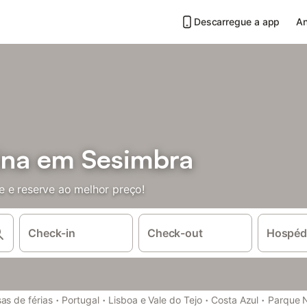
Descarregue a app
An
cina em Sesimbra
e e reserve ao melhor preço!
Check-in
Check-out
Hospéd
·
·
·
·
as de férias
Portugal
Lisboa e Vale do Tejo
Costa Azul
Parque N