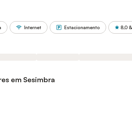
a
Internet
Estacionamento
8,0
&
ares em Sesimbra