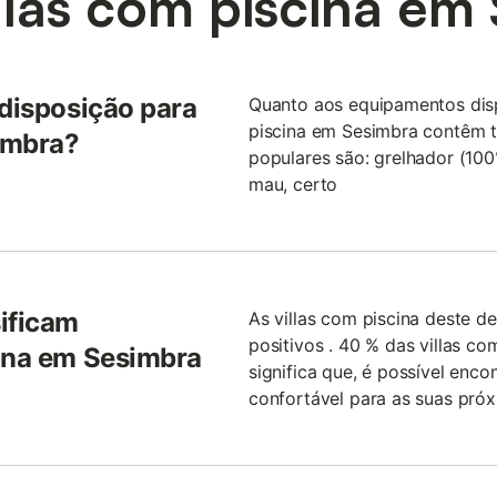
llas com piscina em
 disposição para
Quanto aos equipamentos disp
piscina em Sesimbra contêm t
imbra?
populares são: grelhador (100
mau, certo
sificam
As villas com piscina deste 
positivos . 40 % das villas co
cina em Sesimbra
significa que, é possível enc
confortável para as suas próx