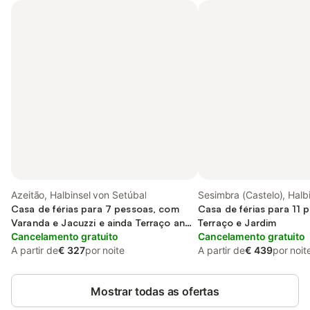
Azeitão, Halbinsel von Setúbal
Sesimbra (Castelo), Halb
Casa de férias para 7 pessoas, com
Setúbal
Casa de férias para 11 
Varanda e Jacuzzi e ainda Terraço and
Terraço e Jardim
Jardim
Cancelamento gratuito
Cancelamento gratuito
A partir de
€ 327
por noite
A partir de
€ 439
por noit
Mostrar todas as ofertas