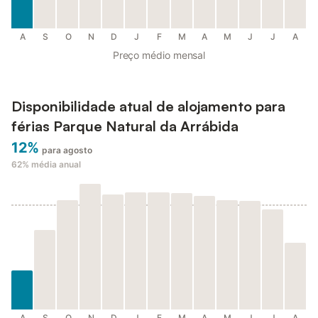
A
S
O
N
D
J
F
M
A
M
J
J
A
Preço médio mensal
Disponibilidade atual de alojamento para
férias Parque Natural da Arrábida
12%
para agosto
62%
média anual
A
S
O
N
D
J
F
M
A
M
J
J
A