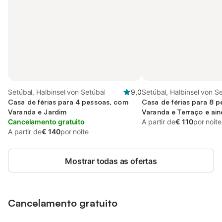
Setúbal, Halbinsel von Setúbal
9,0
Setúbal, Halbinsel von S
Casa de férias para 4 pessoas, com
Casa de férias para 8 
Varanda e Jardim
Varanda e Terraço e ai
Cancelamento gratuito
Piscina
A partir de
€ 110
por noite
A partir de
€ 140
por noite
Mostrar todas as ofertas
Cancelamento gratuito