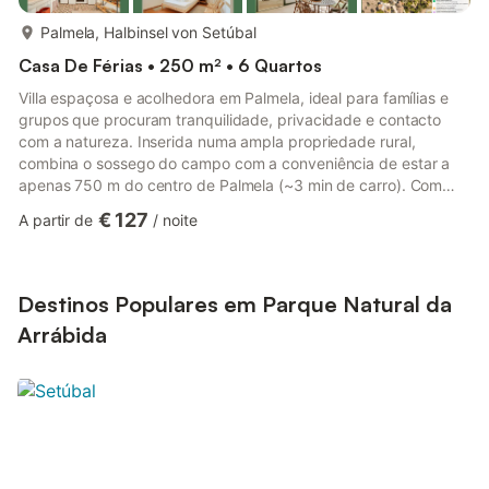
mais...
Palmela, Halbinsel von Setúbal
Casa De Férias • 250 m² • 6 Quartos
Villa espaçosa e acolhedora em Palmela, ideal para famílias e
grupos que procuram tranquilidade, privacidade e contacto
com a natureza. Inserida numa ampla propriedade rural,
combina o sossego do campo com a conveniência de estar a
apenas 750 m do centro de Palmela (~3 min de carro). Com
jardins, churrasqueira e diferentes espaços de alojamento,
€ 127
A partir de
/
noite
oferece conforto e independência para todos os hóspedes. ✨ O
imóvel é gerido profissionalmente pela Hopstays, uma marca
nascida para oferecer uma experiência de hospedagem
inesquecível aos seus hóspedes. O espaço A villa é composta
Destinos Populares em Parque Natural da
por diferentes ed...
Arrábida