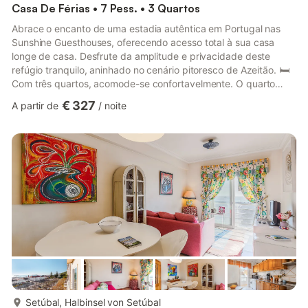
Casa De Férias • 7 Pess. • 3 Quartos
Abrace o encanto de uma estadia autêntica em Portugal nas
Sunshine Guesthouses, oferecendo acesso total à sua casa
longe de casa. Desfrute da amplitude e privacidade deste
refúgio tranquilo, aninhado no cenário pitoresco de Azeitão. 🛏️
Com três quartos, acomode-se confortavelmente. O quarto
principal dispõe de uma cama de casal acolhedora, enquanto
€ 327
A partir de
/
noite
cada um dos outros dois quartos alberga uma cama individual,
perfeita para famílias ou pequenos grupos. 🛁 A casa de banho
está equipada de forma eficiente com um chuveiro, sanita e
lavatório, tornando a sua rotina matinal simples. 🍳 Prepare e ...
mais...
Setúbal, Halbinsel von Setúbal