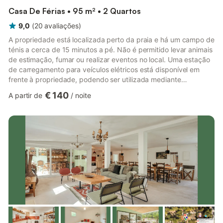
Casa De Férias • 95 m² • 2 Quartos
9,0
(
20
avaliações
)
A propriedade está localizada perto da praia e há um campo de
ténis a cerca de 15 minutos a pé. Não é permitido levar animais
de estimação, fumar ou realizar eventos no local. Uma estação
de carregamento para veículos elétricos está disponível em
frente à propriedade, podendo ser utilizada mediante
pagamento de uma taxa extra. Este apartamento dispõe de um
€ 140
A partir de
/
noite
conveniente sistema de auto-check-in, proporcionando maior
flexibilidade e autonomia aos hóspedes durante o processo de
entrada.