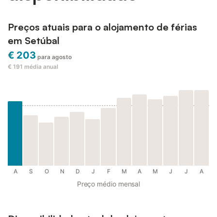
Preços atuais para o alojamento de férias
em Setúbal
€ 203
para agosto
€ 191
média anual
A
S
O
N
D
J
F
M
A
M
J
J
A
Preço médio mensal