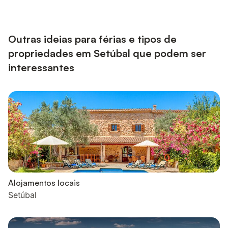
essenciais, como toalhas limpas, artigos de higiene pessoal, gel
de duche e uma casa de banho limpa e bem conservada. O
espaço A área circundante é conhecida pela sua rica
gastronomia,...
Outras ideias para férias e tipos de
propriedades em Setúbal que podem ser
interessantes
Alojamentos locais
Setúbal