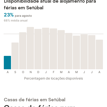
Disponibilidade atual de alojamento para
férias em Setúbal
23%
para agosto
68%
média anual
A
S
O
N
D
J
F
M
A
M
J
J
A
Percentagem de locações disponíveis
Casas de férias em Setúbal