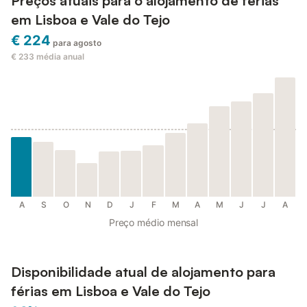
Preços atuais para o alojamento de férias
em Lisboa e Vale do Tejo
€ 224
para agosto
€ 233
média anual
A
S
O
N
D
J
F
M
A
M
J
J
A
Preço médio mensal
Disponibilidade atual de alojamento para
férias em Lisboa e Vale do Tejo