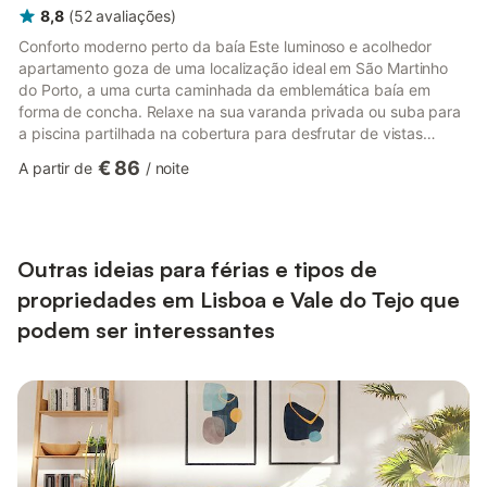
8,8
(
52
avaliações
)
Conforto moderno perto da baía Este luminoso e acolhedor
apartamento goza de uma localização ideal em São Martinho
do Porto, a uma curta caminhada da emblemática baía em
forma de concha. Relaxe na sua varanda privada ou suba para
a piscina partilhada na cobertura para desfrutar de vistas
deslumbrantes sobre o mar e a vila circundante. Ideal para
€ 86
A partir de
/
noite
famílias, o espaço dispõe de cadeira alta, berço, ar
condicionado e elevador para facilitar o acesso. Os móveis de
jardim e as espreguiçadeiras convidam-no a relaxar após um
dia a explorar a costa. Descubra o melhor da Costa de Prata A
apenas 700 me...
Outras ideias para férias e tipos de
propriedades em Lisboa e Vale do Tejo que
podem ser interessantes