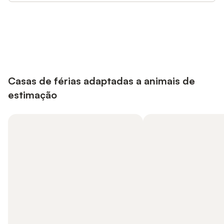
Poupe até 10% em muitos
Iniciar sessão
alojamentos com uma conta.
Casas de férias adaptadas a animais de
estimação