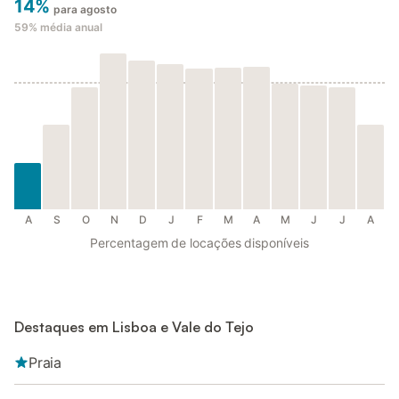
14%
para agosto
59%
média anual
A
S
O
N
D
J
F
M
A
M
J
J
A
Percentagem de locações disponíveis
Destaques em Lisboa e Vale do Tejo
Praia