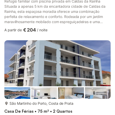
Refúgio familiar com piscina privada em Caldas da Rainha
Situada a apenas 5 km da encantadora cidade de Caldas da
Rainha, esta espaçosa moradia oferece uma combinação
perfeita de relaxamento e conforto. Rodeada por um jardim
maravilhosamente mobilado com espreguiçadeiras e uma
piscina privada vedada, é ideal para famílias ou grupos que
€ 204
A partir de
/
noite
procuram paz e conveniência. A churrasqueira exterior
convida-o a saborear deliciosas refeições enquanto as crianças
desfrutam do equipamento de diversão e do escorrega num
ambiente seguro e familiar. Detalhes práticos como um muda-
fraldas, um berço e uma cad...
mais...
São Martinho do Porto, Costa de Prata
Casa De Férias • 75 m² • 2 Quartos