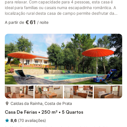
para relaxar. Com capacidade para 4 pessoas, esta casa é
ideal para famílias ou casais numa escapadinha romântica. A
localização rural desta casa de campo permite desfrutar da
serenidade e explorar os trilhos naturais da região. Se não lhe
€ 61
A partir de
/
noite
apetecer cozinhar, pode experimentar as delícias locais nos
restaurantes a 1 km. Também pode apanhar sol e relaxar nas
margens do lago, a 10 km. Desfrute dos luxos desta bela casa
de campo. Prepare refeições deliciosas na cozinha aberta ou ...
mais...
Caldas da Rainha, Costa de Prata
Casa De Férias • 250 m² • 5 Quartos
8,6
(
70
avaliações
)