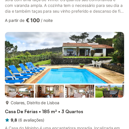
com varanda ampla. A cozinha tem o necessário para seu dia a
dia e também taças para seu vinho preferido e descanso de fim
de tarde. Na janela da cozinha tem um varal externo roupas.
€ 100
A partir de
/
noite
Existem varais externos na janela da cozinha, além dos que
estão disponíveis nas varandas. Nossos hóspedes terão a sua
disposição: uma sala grande, uma cozinha, dois banheiros, dois
quartos sendo um de xasal e um de solteiro com 1 trili...
mais...
Colares, Distrito de Lisboa
Casa De Férias • 185 m² • 3 Quartos
9,8
(
6
avaliações
)
A Casa do Moinho é uma encantadora moradia, localizada em