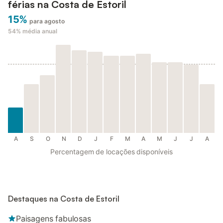
férias na Costa de Estoril
15%
para agosto
54%
média anual
A
S
O
N
D
J
F
M
A
M
J
J
A
Percentagem de locações disponíveis
Destaques na Costa de Estoril
Paisagens fabulosas