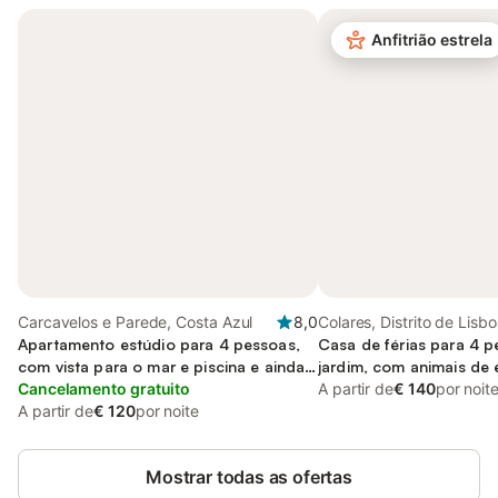
Anfitrião estrela
Carcavelos e Parede, Costa Azul
8,0
Colares, Distrito de Lisb
Apartamento estúdio para 4 pessoas,
Casa de férias para 4 
com vista para o mar e piscina e ainda
jardim, com animais de
jardim, com animais de estimação
Cancelamento gratuito
A partir de
€ 140
por noit
A partir de
€ 120
por noite
Mostrar todas as ofertas