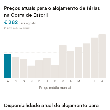
Preços atuais para o alojamento de férias
na Costa de Estoril
€ 262
para agosto
€ 265
média anual
A
S
O
N
D
J
F
M
A
M
J
J
A
Preço médio mensal
Disponibilidade atual de alojamento para