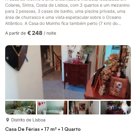
Colares, Sintra, Costa de Lisboa, com 3 quartos e um mezanino
para 2 pessoas, 3 casas de banho, uma piscina privada, uma
área de churrasco e uma vista espetacular sobre o Oceano
Atlântico. A Casa do Moinho fica também perto (7 km) do
famoso campo de Golfe Atlântico da Penha Longa, do atrativo
€ 248
A partir de
/
noite
campo da Quinta da Beloura, da Academia de Golfe do Estoril,
do Clube do Estoril Golfe. A área de Sintra é o lar de alguns dos
melhores e mais conhecidos campos de golfe de Portugal. A
Villa está bem localizada, tem um ar condicionado, internet ...
mais...
Distrito de Lisboa
Casa De Férias • 17 m² • 1 Quarto