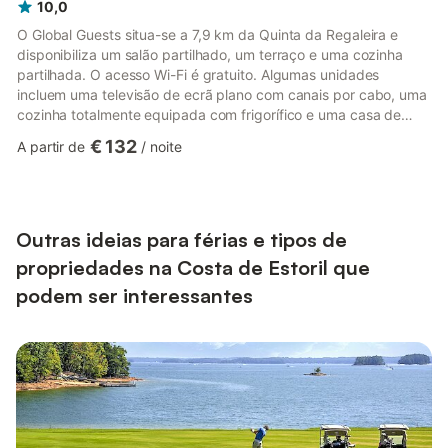
10,0
O Global Guests situa-se a 7,9 km da Quinta da Regaleira e
disponibiliza um salão partilhado, um terraço e uma cozinha
partilhada. O acesso Wi-Fi é gratuito. Algumas unidades
incluem uma televisão de ecrã plano com canais por cabo, uma
cozinha totalmente equipada com frigorífico e uma casa de
banho privativa com bidé e produtos de higiene pessoal
€ 132
A partir de
/
noite
gratuitos. O Palácio Nacional de Sintra fica a 9 km do
alojamento e o Palácio Nacional da Pena a 10 km. O aeroporto
(Aeroporto Humberto Delgado de Lisboa) encontra-se a 24 km.
Bem-vindo ao Global Guest, o seu lar longe de casa em Sintra!
Convenient...
Outras ideias para férias e tipos de
propriedades na Costa de Estoril que
podem ser interessantes