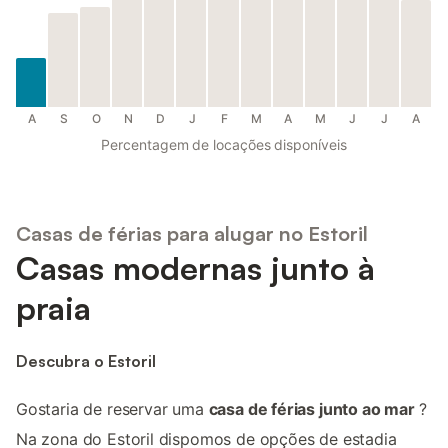
A
S
O
N
D
J
F
M
A
M
J
J
A
Percentagem de locações disponíveis
Casas de férias para alugar no Estoril
Casas modernas junto à
praia
Descubra o Estoril
Gostaria de reservar uma
casa de férias junto ao mar
?
Na zona do Estoril dispomos de opções de estadia