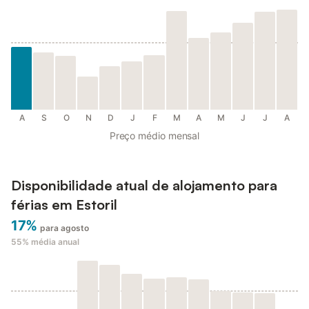
A
S
O
N
D
J
F
M
A
M
J
J
A
Preço médio mensal
Disponibilidade atual de alojamento para
férias em Estoril
17%
para agosto
55%
média anual