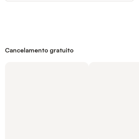
Poupe até 10% em muitos
Iniciar sessão
alojamentos com uma conta.
Cancelamento gratuito