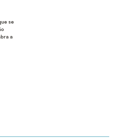
que se
ão
abra a