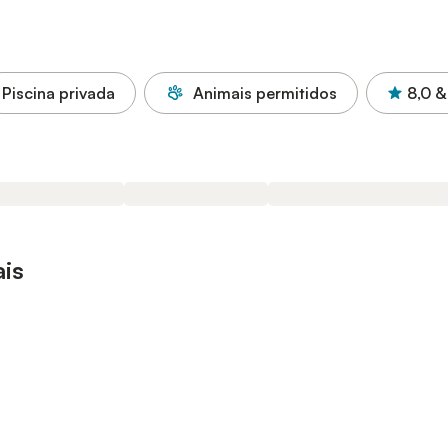
Piscina privada
Animais permitidos
8,0
&
ais