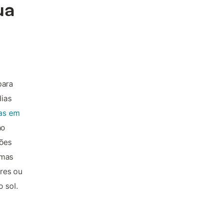
ua
para
dias
ias em
no
ções
umas
res ou
 sol.