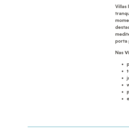
Villas
tranqu
momen
desta
medite
porta
Nas
V
p
j
w
p