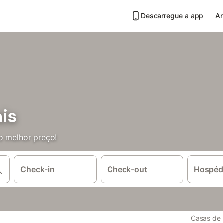
Descarregue a app
An
is
o melhor preço!
Check-in
Check-out
Hospéd
Casas de 