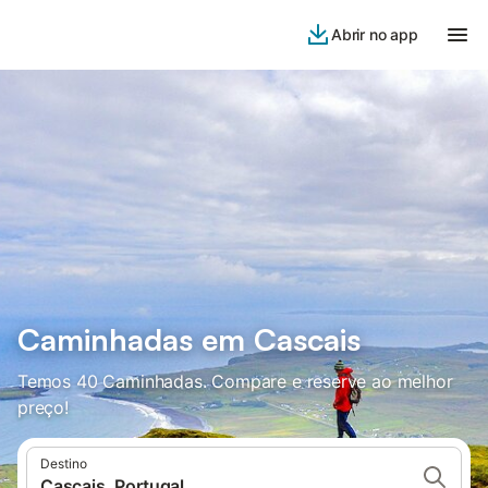
Abrir no app
Caminhadas em Cascais
Temos 40 Caminhadas. Compare e reserve ao melhor
preço!
Destino
Cascais, Portugal