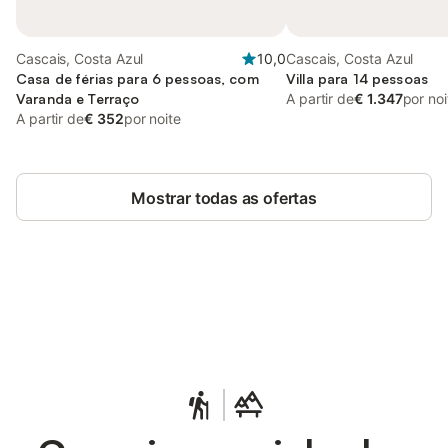
Cascais, Costa Azul
10,0
Cascais, Costa Azul
Casa de férias para 6 pessoas, com
Villa para 14 pessoas
Varanda e Terraço
A partir de
€ 1.347
por noi
A partir de
€ 352
por noite
Mostrar todas as ofertas
Poupe até 10% em muitos
Iniciar sessão
alojamentos com uma conta.