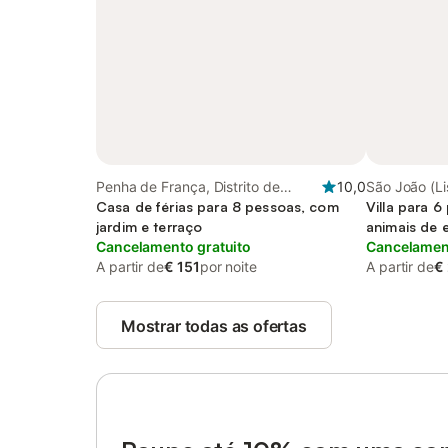
Penha de França, Distrito de
10,0
São João (L
Lisboa
Casa de férias para 8 pessoas, com
França
Villa para 
jardim e terraço
animais de 
Cancelamento gratuito
Cancelament
A partir de
€ 151
por noite
A partir de
€
Mostrar todas as ofertas