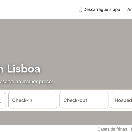
Descarregue a app
An
 Lisboa
serve ao melhor preço!
Check-in
Check-out
Hospéd
·
Casas de férias