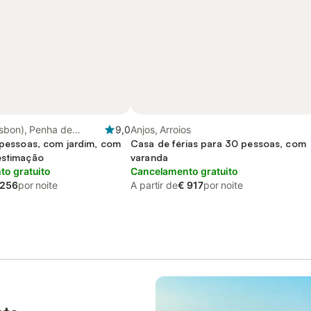
isbon), Penha de
9,0
Anjos, Arroios
6 pessoas, com jardim, com
Casa de férias para 30 pessoas, com
estimação
varanda
o gratuito
Cancelamento gratuito
 256
por noite
A partir de
€ 917
por noite