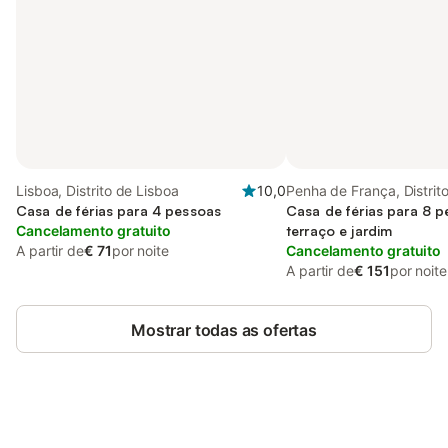
Lisboa, Distrito de Lisboa
10,0
Penha de França, Distrit
Casa de férias para 4 pessoas
Lisboa
Casa de férias para 8 
Cancelamento gratuito
terraço e jardim
A partir de
€ 71
por noite
Cancelamento gratuito
A partir de
€ 151
por noite
Mostrar todas as ofertas
Poupe até 10% em muitos
Iniciar sessão
alojamentos com uma conta.