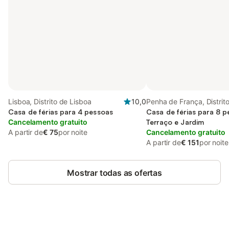
Lisboa, Distrito de Lisboa
10,0
Penha de França, Distrit
Casa de férias para 4 pessoas
Lisboa
Casa de férias para 8 
Cancelamento gratuito
Terraço e Jardim
A partir de
€ 75
por noite
Cancelamento gratuito
A partir de
€ 151
por noite
Mostrar todas as ofertas
Poupe até 10% em muitos
Iniciar sessão
alojamentos com uma conta.