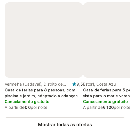
Vermelha (Cadaval), Distrito de
9,5
Estoril, Costa Azul
Lisboa
Casa de férias para 8 pessoas, com
Casa de férias para 5 
piscina e jardim, adaptado a crianças
vista para o mar e vara
Cancelamento gratuito
crianças
Cancelamento gratuito
A partir de
€ 6
por noite
A partir de
€ 100
por noit
Mostrar todas as ofertas