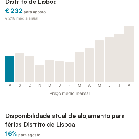
Distrito de Lisboa
€ 232
para agosto
€ 248
média anual
A
S
O
N
D
J
F
M
A
M
J
J
A
Preço médio mensal
Disponibilidade atual de alojamento para
férias Distrito de Lisboa
16%
para agosto