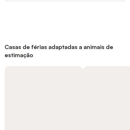
Poupe até 10% em muitos
Iniciar sessão
alojamentos com uma conta.
Casas de férias adaptadas a animais de
estimação