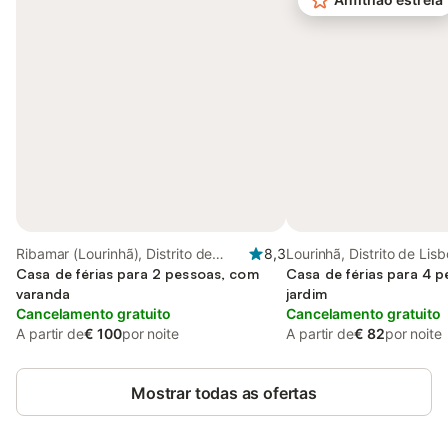
Ribamar (Lourinhã), Distrito de
8,3
Lourinhã, Distrito de Lis
Lisboa
Casa de férias para 2 pessoas, com
Casa de férias para 4 
varanda
jardim
Cancelamento gratuito
Cancelamento gratuito
A partir de
€ 100
por noite
A partir de
€ 82
por noite
Mostrar todas as ofertas