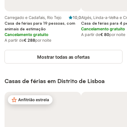
Carregado e Cadafais, Rio Tejo
10,0
Algés, Linda-a-Velha e C
Casa de férias para 19 pessoas, com
Quebrada-Dafundo, Cost
Casa de férias para 4 
animais de estimação
Cancelamento gratuito
Cancelamento gratuito
A partir de
€ 80
por noite
A partir de
€ 288
por noite
Mostrar todas as ofertas
Casas de férias em Distrito de Lisboa
Anfitrião estrela