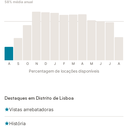
58%
média anual
A
S
O
N
D
J
F
M
A
M
J
J
A
Percentagem de locações disponíveis
Destaques em Distrito de Lisboa
Vistas arrebatadoras
História