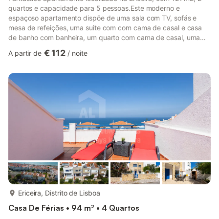
quartos e capacidade para 5 pessoas.Este moderno e
espaçoso apartamento dispõe de uma sala com TV, sofás e
mesa de refeições, uma suite com com cama de casal e casa
de banho com banheira, um quarto com cama de casal, uma
casa de banho com chuveiro e uma cozinha totalmente
€ 112
A partir de
/
noite
equipada com frigorífico, micro-ondas, forno, congelador,
máquina de lavar roupa, máquina de lavar louça, louças,
talheres, utensílios de cozinha, máquina de café, torradeira e
jarro elétrico. No exterior este apartamento dispõe de 2
terraços: um terraço com liga...
mais...
Ericeira, Distrito de Lisboa
Casa De Férias • 94 m² • 4 Quartos