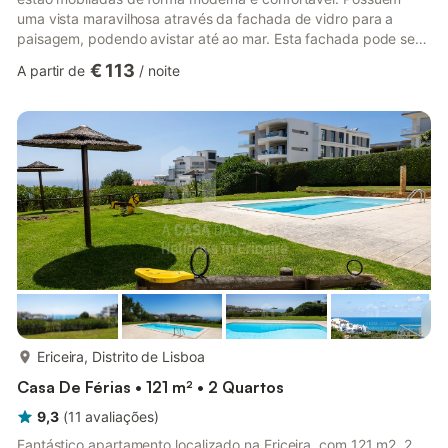
uma vista maravilhosa através da fachada de vidro para a
paisagem, podendo avistar até ao mar. Esta fachada pode ser
aberta em 2/3 da largura da casa, fazendo com que a fronteira
€ 113
A partir de
/
noite
entre o interior e o exterior se desvaneça. No exterior,
encontra-se um belo terraço com mobiliário de jardim. Em
conjunto com os hóspedes das outras cinco villas, poderá
usufruir da piscina exterior e de uma casa de banho com
máquina de ...
mais...
Ericeira, Distrito de Lisboa
Casa De Férias • 121 m² • 2 Quartos
9,3
(
11
avaliações
)
Fantástico apartamento localizado na Ericeira, com 121 m2, 2