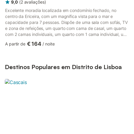
9,0
(
2
avaliações
)
Excelente moradia localizada em condomínio fechado, no
centro da Ericeira, com um magnifica vista para o mar e
capacidade para 7 pessoas. Dispõe de uma sala com sofás, TV
e zona de refeições, um quarto com cama de casal, um quarto
com 2 camas individuais, um quarto com 1 cama individual, um
quarto no sótão com cama de casal, uma casa de banho com
€ 164
A partir de
/
noite
banheira, uma casa de banho com duche e cozinha totalmente
equipada com frigorífico, micro-ondas, forno, congelador,
máquina de lavar loiça, máquina de lavar roupa, louças,
talheres, utensílios de cozinha, cafeteira, torradeira e chaleira.
Destinos Populares em Distrito de Lisboa
Dispõe a...