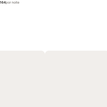
 164
por noite