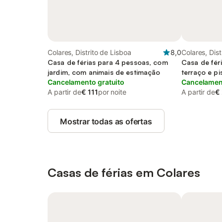
Colares, Distrito de Lisboa
8,0
Colares, Dist
Casa de férias para 4 pessoas, com
Casa de fér
jardim, com animais de estimação
terraço e pi
Cancelamento gratuito
animais de 
Cancelament
A partir de
€ 111
por noite
A partir de
€
Mostrar todas as ofertas
Casas de férias em Colares