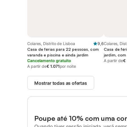
Colares, Distrito de Lisboa
9,6
Colares, Dist
Casa de férias para 22 pessoas, com
Casa de fér
varanda e piscina e ainda jardim
jardim, com
Cancelamento gratuito
A partir de
€
A partir de
€ 1.071
por noite
Mostrar todas as ofertas
Poupe até 10% com uma co
Quando tiver sessão iniciada, verá sem