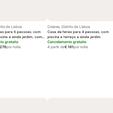
rito de Lisboa
Colares, Distrito de Lisboa
ias para 6 pessoas, com
Casa de férias para 4 pessoas, com
scina e ainda jardim, com
piscina e terraço e ainda jardim
estimação
o gratuito
Cancelamento gratuito
 276
por noite
A partir de
€ 161
por noite