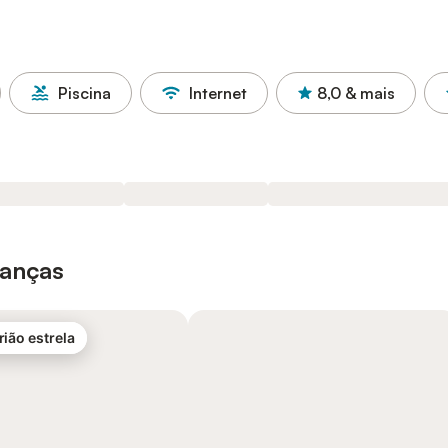
Piscina
Internet
8,0
& mais
ianças
rião estrela