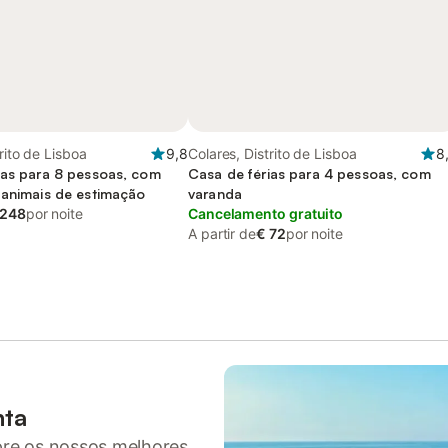
rito de Lisboa
9,8
Colares, Distrito de Lisboa
8
ias para 8 pessoas, com
Casa de férias para 4 pessoas, com
 animais de estimação
varanda
 248
por noite
Cancelamento gratuito
A partir de
€ 72
por noite
nta
pre os nossos melhores