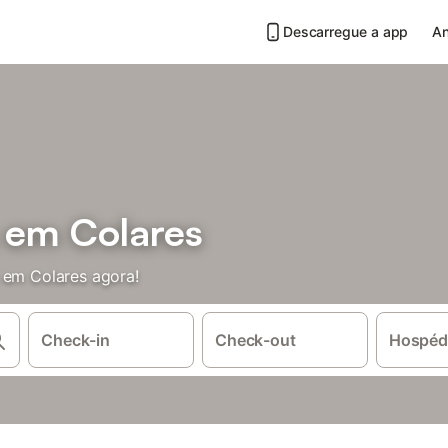
Descarregue a app
An
s em Colares
 em Colares agora!
Check-in
Check-out
Hospéd