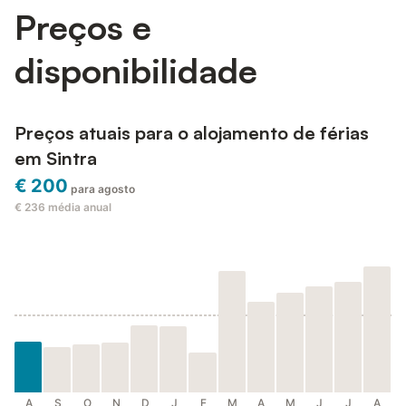
Preços e
disponibilidade
Preços atuais para o alojamento de férias
em Sintra
€ 200
para agosto
€ 236
média anual
A
S
O
N
D
J
F
M
A
M
J
J
A