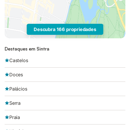
Descubra 166 propriedades
Destaques em Sintra
Castelos
Doces
Palácios
Serra
Praia