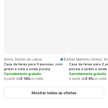
Sintra, Distrito de Lisboa
9,5
São Martinho (Sintra), Si
Casa de férias para 9 pessoas, com
Casa de férias para 2 
jardim e vista e ainda piscina
piscina e jardim e aind
Cancelamento gratuito
piscina infantil
Cancelamento gratuito
A partir de
€ 190
por noite
A partir de
€ 65
por noite
Mostrar todas as ofertas