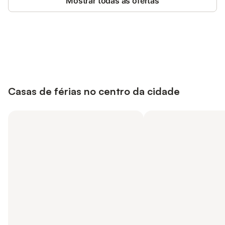
Mostrar todas as ofertas
Poupe até 10% em muitos
Iniciar sessão
alojamentos com uma conta.
Casas de férias no centro da cidade