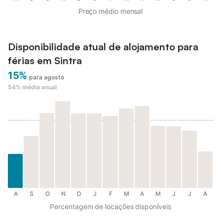
Preço médio mensal
Disponibilidade atual de alojamento para
férias em Sintra
15%
para agosto
54%
média anual
A
S
O
N
D
J
F
M
A
M
J
J
A
Percentagem de locações disponíveis