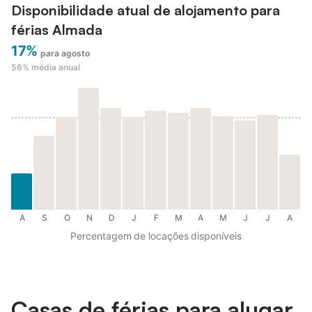
Disponibilidade atual de alojamento para
férias Almada
17%
para agosto
56%
média anual
A
S
O
N
D
J
F
M
A
M
J
J
A
Percentagem de locações disponíveis
Casas de férias para alugar