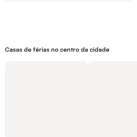
Poupe até 10% em muitos
Iniciar sessão
alojamentos com uma conta.
Casas de férias no centro da cidade