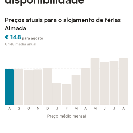
Preços atuais para o alojamento de férias
Almada
€ 148
para agosto
€ 148
média anual
A
S
O
N
D
J
F
M
A
M
J
J
A
Preço médio mensal