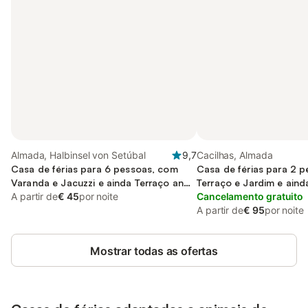
Almada, Halbinsel von Setúbal
9,7
Cacilhas, Almada
Casa de férias para 6 pessoas, com
Casa de férias para 2 
Varanda e Jacuzzi e ainda Terraço and
Terraço e Jardim e aind
Jardim
A partir de
€ 45
por noite
Vista
Cancelamento gratuito
A partir de
€ 95
por noite
Mostrar todas as ofertas