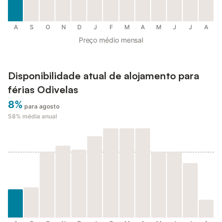
A
S
O
N
D
J
F
M
A
M
J
J
A
Preço médio mensal
Disponibilidade atual de alojamento para
férias Odivelas
8%
para agosto
58%
média anual