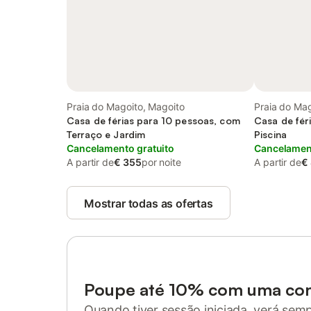
Praia do Magoito, Magoito
Praia do Mag
Casa de férias para 10 pessoas, com
Casa de fér
Terraço e Jardim
Piscina
Cancelamento gratuito
Cancelament
A partir de
€ 355
por noite
A partir de
€
Mostrar todas as ofertas
Poupe até 10% com uma co
Quando tiver sessão iniciada, verá sem