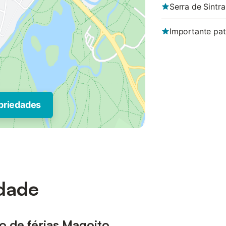
Serra de Sintra
Importante pat
priedades
idade
o de férias Magoito