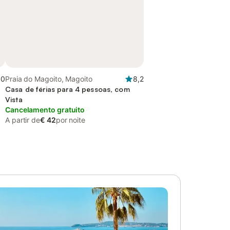
,0
Praia do Magoito, Magoito
8,2
Casa de férias para 4 pessoas, com
Vista
Cancelamento gratuito
A partir de
€ 42
por noite