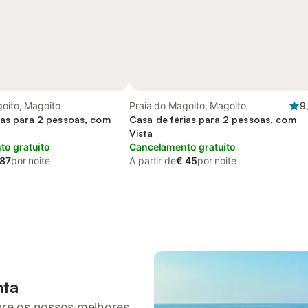
oito, Magoito
Praia do Magoito, Magoito
9
ias para 2 pessoas, com
Casa de férias para 2 pessoas, com
Vista
o gratuito
Cancelamento gratuito
 87
por noite
A partir de
€ 45
por noite
nta
pre os nossos melhores