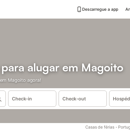
Descarregue a app
An
s para alugar em Magoito
s em Magoito agora!
Check-in
Check-out
Hospéd
·
Casas de férias
Portu