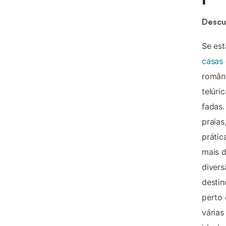
Descu
Se est
casas 
românt
telúri
fadas.
praias
prátic
mais d
divers
destin
perto 
várias