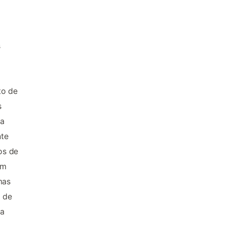
s
to de
s
 a
nte
os de
um
mas
a de
da