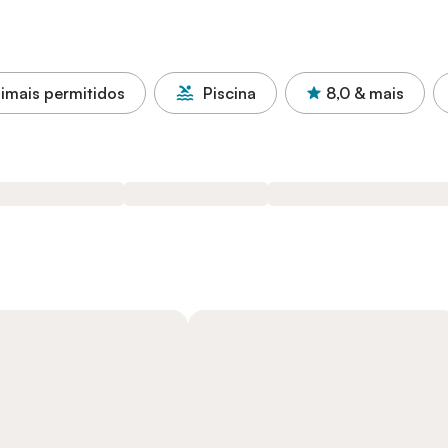
imais permitidos
Piscina
8,0
& mais