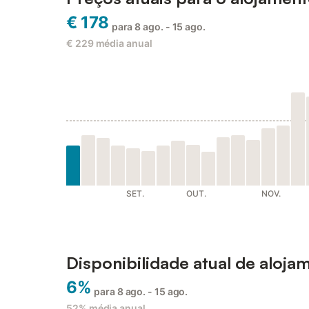
€ 178
para 8 ago. - 15 ago.
€ 229
média anual
SET.
OUT.
NOV.
Disponibilidade atual de aloja
6%
para 8 ago. - 15 ago.
52%
média anual