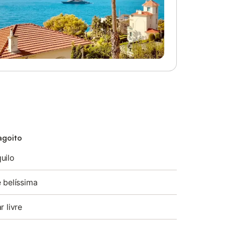
agoito
uilo
 belíssima
r livre