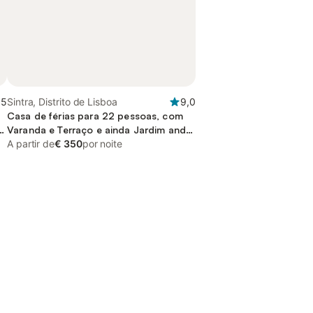
,5
Sintra, Distrito de Lisboa
9,0
Casa de férias para 22 pessoas, com
Varanda e Terraço e ainda Jardim and
Piscina
A partir de
€ 350
por noite