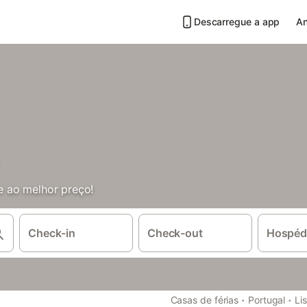
Descarregue a app
An
 ao melhor preço!
Check-in
Check-out
Hospéd
·
·
Casas de férias
Portugal
Li