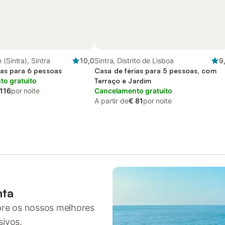
(Sintra), Sintra
10,0
Sintra, Distrito de Lisboa
9
ias para 6 pessoas
Casa de férias para 5 pessoas, com
o gratuito
Terraço e Jardim
 116
por noite
Cancelamento gratuito
A partir de
€ 81
por noite
nta
pre os nossos melhores
sivos.