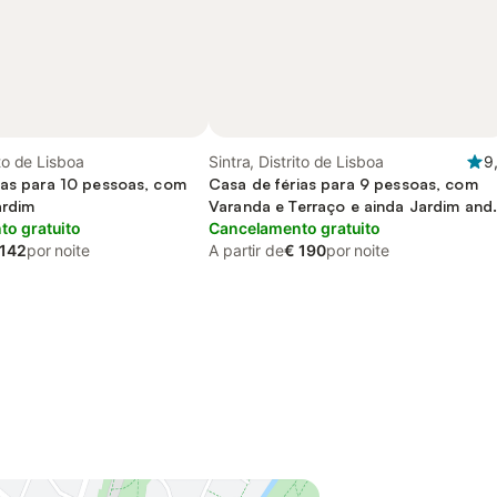
ito de Lisboa
Sintra, Distrito de Lisboa
9
ias para 10 pessoas, com
Casa de férias para 9 pessoas, com
ardim
Varanda e Terraço e ainda Jardim and
o gratuito
Piscina
Cancelamento gratuito
 142
por noite
A partir de
€ 190
por noite