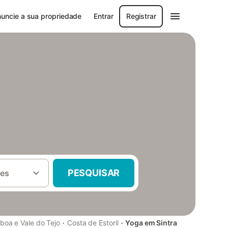
uncie a sua propriedade
Entrar
Registrar
PESQUISAR
es
·
·
sboa e Vale do Tejo
Costa de Estoril
Yoga em Sintra