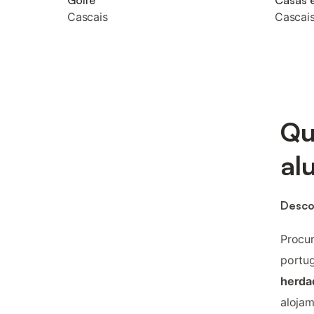
Golfe
Casas e
Cascais
Cascai
Qu
al
Desco
Procur
portu
herda
alojam