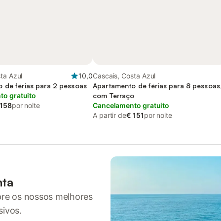
ta Azul
10,0
Cascais, Costa Azul
 de férias para 2 pessoas
Apartamento de férias para 8 pessoas
o gratuito
com Terraço
 158
por noite
Cancelamento gratuito
A partir de
€ 151
por noite
nta
pre os nossos melhores
sivos.