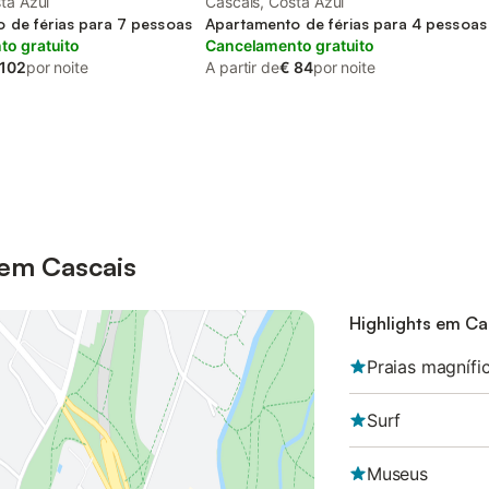
ta Azul
Cascais, Costa Azul
 de férias para 7 pessoas
Apartamento de férias para 4 pessoas
o gratuito
Cancelamento gratuito
 102
por noite
A partir de
€ 84
por noite
 em Cascais
Highlights em Ca
Praias magnífi
Surf
Museus