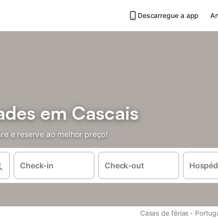
Descarregue a app
An
ades em Cascais
e e reserve ao melhor preço!
Check-in
Check-out
Hospéd
·
Casas de férias
Portug