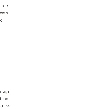
tarde
mento
o!
ntiga,
ituado
eu-lhe