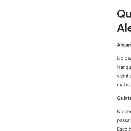
Qu
Al
Aloja
No des
tranqu
vizinh
malas 
Quint
No cen
passar
Escolh