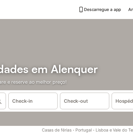
Descarregue a app
An
dades em Alenquer
re e reserve ao melhor preço!
Check-in
Check-out
Hospéd
·
·
Casas de férias
Portugal
Lisboa e Vale do Te