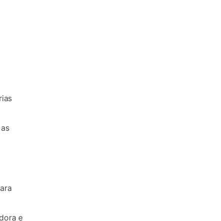
rias
 as
ara
dora e