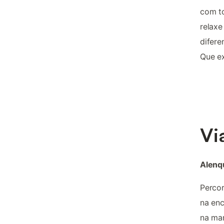
com to
relaxe
difere
Que ex
Vi
Alenqu
Percor
na enc
na mar