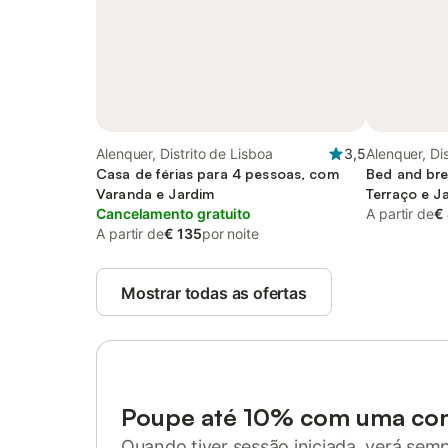
Alenquer, Distrito de Lisboa
3,5
Alenquer, Di
Casa de férias para 4 pessoas, com
Bed and bre
Varanda e Jardim
Terraço e J
Cancelamento gratuito
Vista
A partir de
€
A partir de
€ 135
por noite
Mostrar todas as ofertas
Poupe até 10% com uma co
Quando tiver sessão iniciada, verá sem