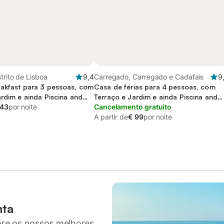
strito de Lisboa
9,4
Carregado, Carregado e Cadafais
9
akfast para 3 pessoas, com
Casa de férias para 4 pessoas, com
ardim e ainda Piscina and
Terraço e Jardim e ainda Piscina and
 43
por noite
Vista
Cancelamento gratuito
A partir de
€ 99
por noite
nta
pre os nossos melhores