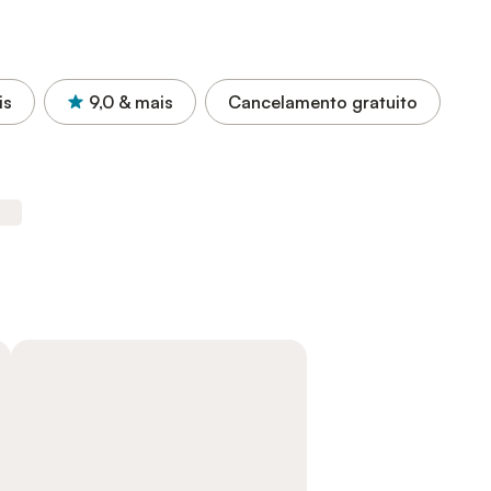
is
9,0
& mais
Cancelamento gratuito