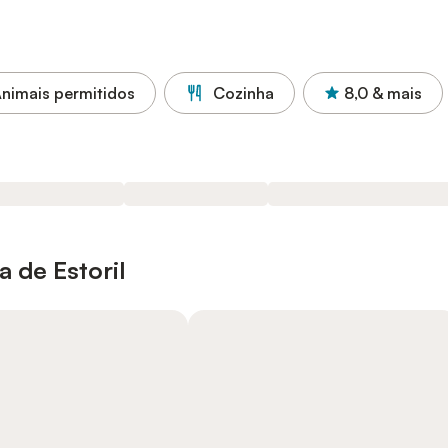
nimais permitidos
Cozinha
8,0
& mais
 de Estoril