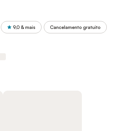
9,0
& mais
Cancelamento gratuito