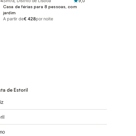
,4
Sintra, Distrito de Lisboa
9,0
Casa de férias para 8 pessoas, com
jardim
A partir de
€ 428
por noite
ta de Estoril
iz
ril
imo