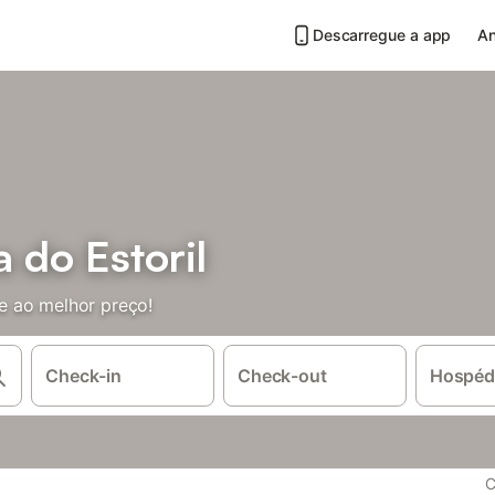
Descarregue a app
An
 do Estoril
e ao melhor preço!
Check-in
Check-out
Hospéd
C