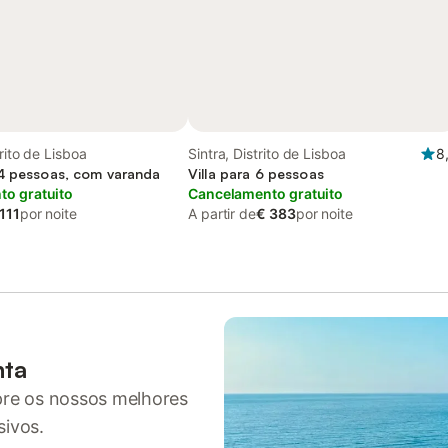
rito de Lisboa
Sintra, Distrito de Lisboa
8
4 pessoas, com varanda
Villa para 6 pessoas
o gratuito
Cancelamento gratuito
111
por noite
A partir de
€ 383
por noite
nta
pre os nossos melhores
sivos.