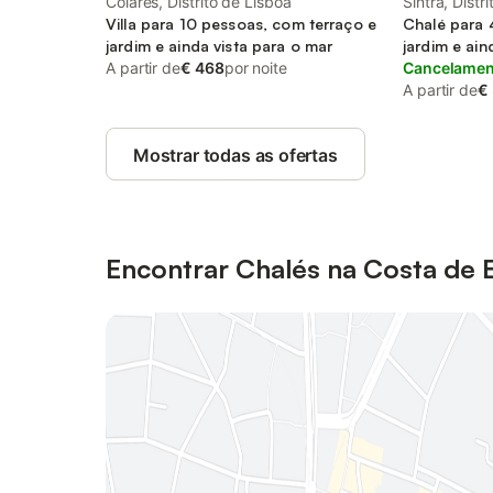
Colares, Distrito de Lisboa
Sintra, Distr
Villa para 10 pessoas, com terraço e
Chalé para 
jardim e ainda vista para o mar
jardim e ain
A partir de
€ 468
por noite
estimação
Cancelament
A partir de
€
Mostrar todas as ofertas
Encontrar Chalés na Costa de E