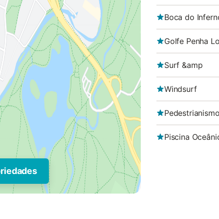
Boca do Infern
Golfe Penha L
Surf &amp
Windsurf
Pedestrianism
Piscina Oceâni
priedades