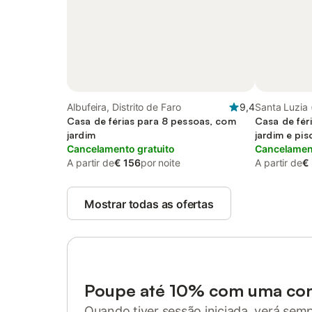
Albufeira, Distrito de Faro
9,4
Santa Luzia 
Casa de férias para 8 pessoas, com
Casa de fér
jardim
jardim e pisc
Cancelamento gratuito
Cancelament
A partir de
€ 156
por noite
A partir de
€
Mostrar todas as ofertas
Poupe até 10% com uma co
Quando tiver sessão iniciada, verá sem