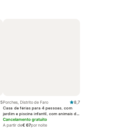
,5
Porches, Distrito de Faro
8,7
Casa de férias para 4 pessoas, com
jardim e piscina infantil, com animais de
estimação
Cancelamento gratuito
A partir de
€ 67
por noite