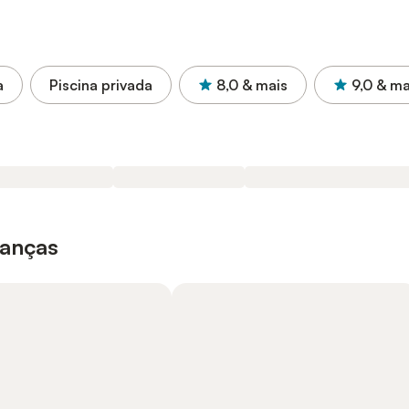
a
Piscina privada
8,0
& mais
9,0
& ma
ianças