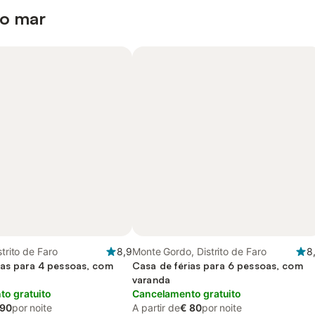
 o mar
strito de Faro
8,9
Monte Gordo, Distrito de Faro
8
ias para 4 pessoas, com
Casa de férias para 6 pessoas, com
varanda
o gratuito
Cancelamento gratuito
 90
por noite
A partir de
€ 80
por noite