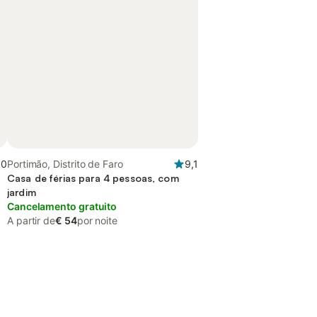
,0
Portimão, Distrito de Faro
9,1
Casa de férias para 4 pessoas, com
jardim
Cancelamento gratuito
A partir de
€ 54
por noite