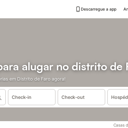
Descarregue a app
An
para alugar no distrito de 
rias em Distrito de Faro agora!
Check-in
Check-out
Hospéd
Casas d