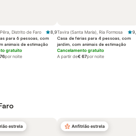
êra, Distrito de Faro
8,9
Tavira (Santa Maria), Ria Formosa
9
ias para 6 pessoas, com
Casa de férias para 4 pessoas, com
m animais de estimação
jardim, com animais de estimação
o gratuito
Cancelamento gratuito
 76
por noite
A partir de
€ 67
por noite
Faro
rião estrela
Anfitrião estrela