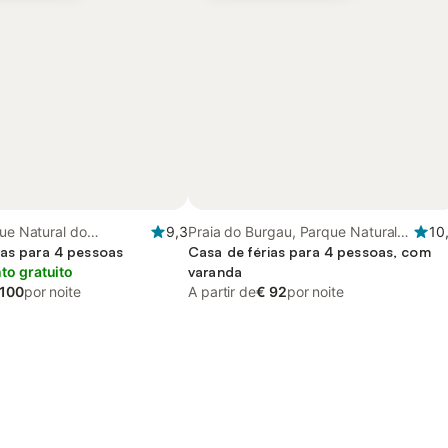
que Natural do
9,3
Praia do Burgau, Parque Natural
10
entejano e Costa
ias para 4 pessoas
do Sudoeste Alentejano e Costa
Casa de férias para 4 pessoas, com
o gratuito
Vicentina
varanda
 100
por noite
A partir de
€ 92
por noite