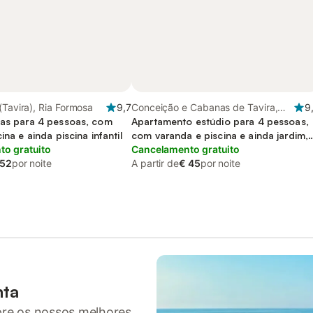
(Tavira), Ria Formosa
9,7
Conceição e Cabanas de Tavira,
9
ias para 4 pessoas, com
Ria Formosa
Apartamento estúdio para 4 pessoas,
ina e ainda piscina infantil
com varanda e piscina e ainda jardim,
o gratuito
adaptado a crianças
Cancelamento gratuito
 52
por noite
A partir de
€ 45
por noite
nta
pre os nossos melhores