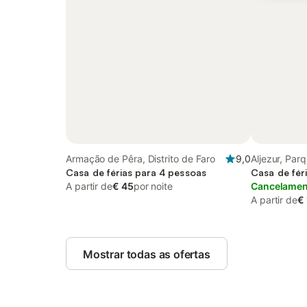
Armação de Pêra, Distrito de Faro
9,0
Aljezur, Par
Casa de férias para 4 pessoas
Sudoeste Al
Casa de fér
A partir de
€ 45
por noite
Vicentina
Cancelament
A partir de
€
Mostrar todas as ofertas