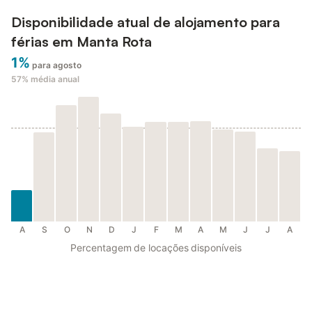
Disponibilidade atual de alojamento para
férias em Manta Rota
1%
para agosto
57%
média anual
A
S
O
N
D
J
F
M
A
M
J
J
A
Percentagem de locações disponíveis