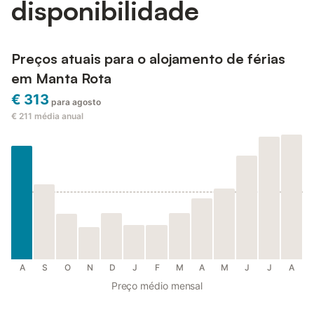
disponibilidade
Preços atuais para o alojamento de férias
em Manta Rota
€ 313
para agosto
€ 211
média anual
A
S
O
N
D
J
F
M
A
M
J
J
A
Preço médio mensal