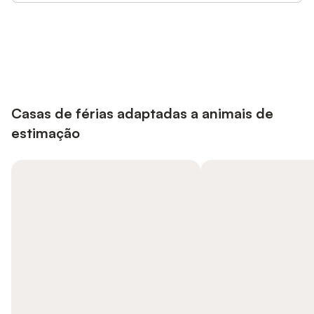
Poupe até 10% em muitos
Iniciar sessão
alojamentos com uma conta.
Casas de férias adaptadas a animais de
estimação