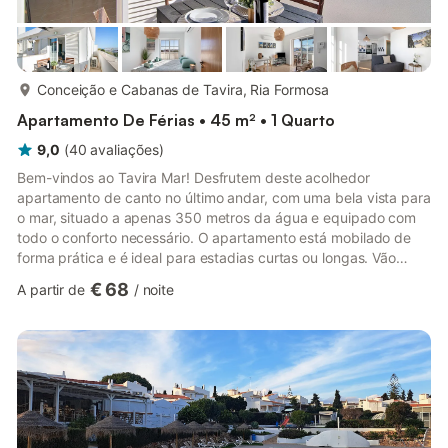
mais...
Conceição e Cabanas de Tavira, Ria Formosa
Apartamento De Férias • 45 m² • 1 Quarto
9,0
(
40
avaliações
)
Bem-vindos ao Tavira Mar! Desfrutem deste acolhedor
apartamento de canto no último andar, com uma bela vista para
o mar, situado a apenas 350 metros da água e equipado com
todo o conforto necessário. O apartamento está mobilado de
forma prática e é ideal para estadias curtas ou longas. Vão
gostar da energia positiva deste espaço! A longa praia de areia
€ 68
A partir de
/
noite
branca está próxima e é facilmente acessível por barcos de
pesca que fazem o trajeto todo o dia. O cais fica apenas a 350
metros do apartamento. Nas proximidades, encontram um
supermercado a 400 metros e, para compras maiores, podem
visitar T...