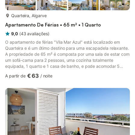
mais...
Quarteira, Algarve
Apartamento De Férias • 65 m² • 1 Quarto
9,0
(
43
avaliações
)
O apartamento de férias "Vila Mar Azul" está localizado em
Quarteira e é um ótimo destino para uma escapadela relaxante.
A propriedade de 65 m² é composta por uma sala de estar com
um sofá-cama para 2 pessoas, uma cozinha totalmente
equipada, 1 quarto e 1 casa de banho, e pode acomodar 5
pessoas. As comodidades disponíveis incluem acesso Wi-Fi de
€ 63
A partir de
/
noite
alta velocidade (adequado para chamadas de vídeo), uma
televisão inteligente com serviços de streaming (é necessária a
sua própria conta), ar condicionado, uma máquina de lavar
louça e uma máquina de lavar roupa. Também é fornecido um
berço. Os hós...