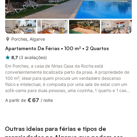
mais...
Porches, Algarve
Apartamento De Férias • 100 m² • 2 Quartos
8,7
(
3
avaliações
)
Em Porches, a casa de férias Casa da Rocha está
convenientemente localizada perto da praia. A propriedade de
100 m², ideal para quem procura um verdadeiro descanso
físico e intelectual, é composta por uma sala de estar com um
sofá-cama para duas pessoas, uma cozinha, 1 quarto e 1 casa
de banho, acomodando até 4 pessoas. As comodidades
€ 67
A partir de
/
noite
adicionais incluem Wi-Fi, televisão, ar condicionado e máquina
de lavar roupa. Um berço para bebé também está disponível.
Este alojamento dispõe de um terraço exterior privado com
churrasqueira e acesso a 3 piscinas exteriores partilhadas. No
interior, há aind...
Outras ideias para férias e tipos de