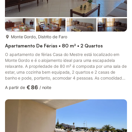
mais...
Monte Gordo, Distrito de Faro
Apartamento De Férias • 80 m² • 2 Quartos
O apartamento de férias Casa do Mestre está localizado em
Monte Gordo e é o alojamento ideal para uma escapadela
relaxante. A propriedade de 80 m² é composta por uma sala de
estar, uma cozinha bem equipada, 2 quartos e 2 casas de
banho e pode, portanto, acomodar 4 pessoas. As comodidades
adicionais incluem Wi-Fi, uma televisão, bem como uma
€ 86
A partir de
/
noite
máquina de lavar roupa. Este aluguer de férias possui uma
varanda privada para o seu relaxamento noturno. A
propriedade está localizada perto da praia. Está disponível um
lugar de estacionamento na propriedade. Não são permitidos
animais de estimação, fu...