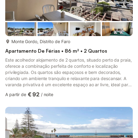
mais...
Monte Gordo, Distrito de Faro
Apartamento De Férias • 86 m² • 2 Quartos
Este acolhedor alojamento de 2 quartos, situado perto da praia,
oferece a combinação perfeita de conforto e localização
privilegiada. Os quartos são espaçosos e bem decorados,
criando um ambiente tranquilo e relaxante para descansar. A
varanda privativa é um excelente espaço ao ar livre, ideal para
relaxar, tomar uma bebida ou apreciar a vista para o mar. Com
€ 92
A partir de
/
noite
a praia a poucos minutos de distância, você pode facilmente
desfrutar de momentos de lazer à beira-mar. Ideal para famílias
ou grupos de amigos, este alojamento proporciona uma estadia
confortável e memorável, perto de todas as atraçõe...