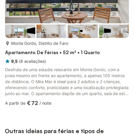
mais...
Monte Gordo, Distrito de Faro
Apartamento De Férias • 52 m² • 1 Quarto
9,5
(
8
avaliações
)
Desfrute de uma estadia relaxante em Monte Gordo, com a
praia mesmo em frente ao apartamento, a apenas 100 metros
de distância. O Mira Mar é ideal para 2 adultos e 2 crianças,
oferecendo conforto, praticidade e uma localização privilegiada
junto ao mar. O apartamento dispõe de um quarto, sala de estar
confortável, casa de banho e cozinha totalmente equipada.
€ 72
A partir de
/
noite
Para maior comodidade, inclui Wi-Fi, televisão, máquina de
lavar roupa, máquina de lavar louça, ventoinha e acesso por
elevador. A varanda privada com vista mar é o local perfeito
para relaxar, apreciar a paisagem e desfrutar da brisa m...
Outras ideias para férias e tipos de