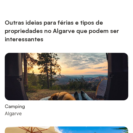
confortavelmente 20 pessoas. Oferece uma espaçosa sala de
estar com lareira e mesa de sinuca, amplas varandas, um amplo
jardim bem cuidado, uma churrasqueira coberta e uma grande
piscina privada...
Outras ideias para férias e tipos de
propriedades no Algarve que podem ser
interessantes
Camping
Algarve