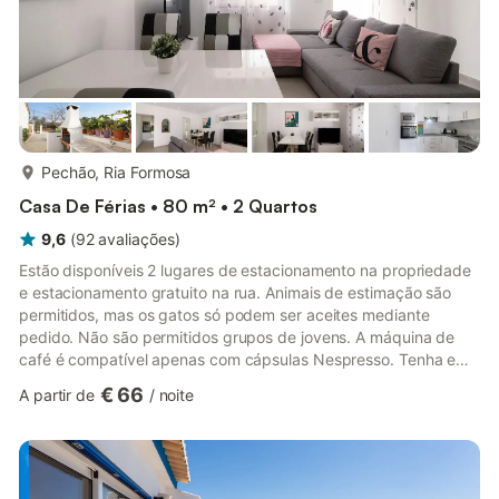
mais...
Pechão, Ria Formosa
Casa De Férias • 80 m² • 2 Quartos
9,6
(
92
avaliações
)
Estão disponíveis 2 lugares de estacionamento na propriedade
e estacionamento gratuito na rua. Animais de estimação são
permitidos, mas os gatos só podem ser aceites mediante
pedido. Não são permitidos grupos de jovens. A máquina de
café é compatível apenas com cápsulas Nespresso. Tenha em
consideração que a propriedade está inserida numa zona rural,
€ 66
A partir de
/
noite
onde poderá ocasionalmente ouvir sons da natureza e da
vizinhança, incluindo animais domésticos, especialmente
durante a noite.