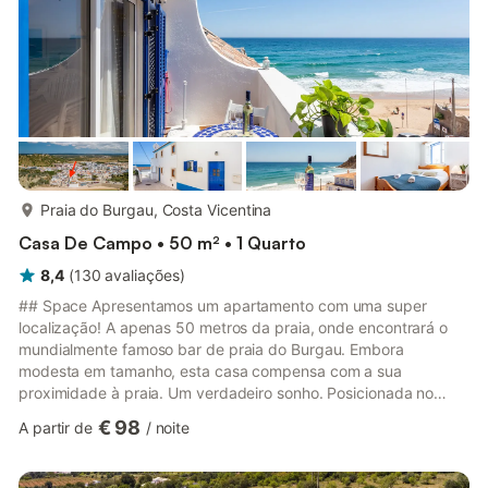
mais...
Praia do Burgau, Costa Vicentina
Casa De Campo • 50 m² • 1 Quarto
8,4
(
130
avaliações
)
## Space Apresentamos um apartamento com uma super
localização! A apenas 50 metros da praia, onde encontrará o
mundialmente famoso bar de praia do Burgau. Embora
modesta em tamanho, esta casa compensa com a sua
proximidade à praia. Um verdadeiro sonho. Posicionada no
coração da encantadora vila piscatória do Burgau, com os seus
€ 98
A partir de
/
noite
becos charmosos e uma panóplia de restaurantes
encantadores, tudo a uma curta distância a pé. Adormeça a
ouvir as ondas e acorde com a paz e o ritmo da vida na aldeia.