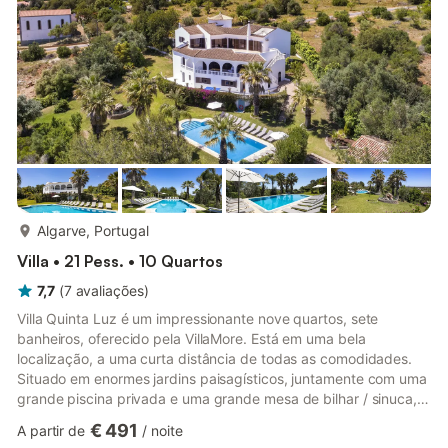
O Burgau é uma verdadeira jóia que manteve o seu encanto
tradicional. Algumas das melhores praias (...
mais...
Algarve, Portugal
Villa • 21 Pess. • 10 Quartos
7,7
(
7
avaliações
)
Villa Quinta Luz é um impressionante nove quartos, sete
banheiros, oferecido pela VillaMore. Está em uma bela
localização, a uma curta distância de todas as comodidades.
Situado em enormes jardins paisagísticos, juntamente com uma
grande piscina privada e uma grande mesa de bilhar / sinuca, é
o local ideal para grandes grupos de amigos e famílias. Bela
€ 491
A partir de
/
noite
vivenda com 9 quartos e 7 banheiros, acomodando