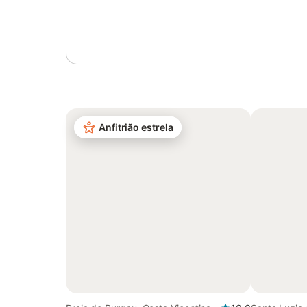
Inicie sessão ou registe-se
Anfitrião estrela