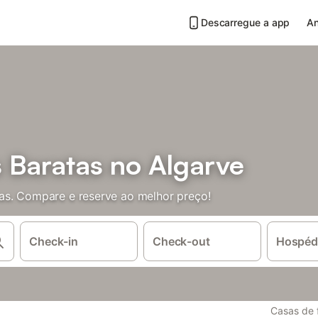
Descarregue a app
An
 Baratas no Algarve
as. Compare e reserve ao melhor preço!
Check-in
Check-out
Hospéd
Casas de f