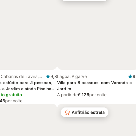
 Cabanas de Tavira,
9,8
Lagoa, Algarve
9
 estúdio para 3 pessoas,
Villa para 8 pessoas, com Varanda e
 e Jardim e ainda Piscina
Jardim
Piscina
o gratuito
A partir de
€ 126
por noite
 46
por noite
Anfitrião estrela