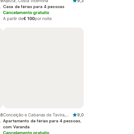
,9
Aljezur, Costa Vicentina
9,3
,
Casa de férias para 4 pessoas
Cancelamento gratuito
A partir de
€ 100
por noite
,8
Conceição e Cabanas de Tavira,
9,0
,
Ria Formosa
Apartamento de férias para 4 pessoas,
com Varanda
Cancelamento gratuito