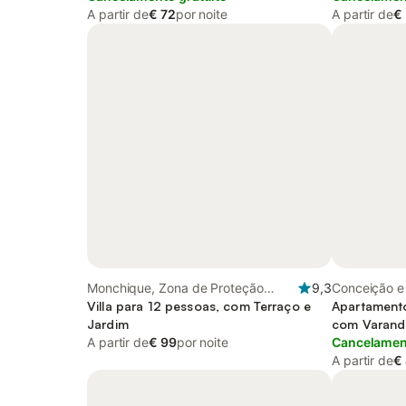
A partir de
€ 72
por noite
A partir de
€
Monchique, Zona de Proteção
9,3
Conceição e
Especial de Monchique
Villa para 12 pessoas, com Terraço e
Ria Formosa
Apartamento
Jardim
com Varanda
A partir de
€ 99
por noite
Cancelament
A partir de
€