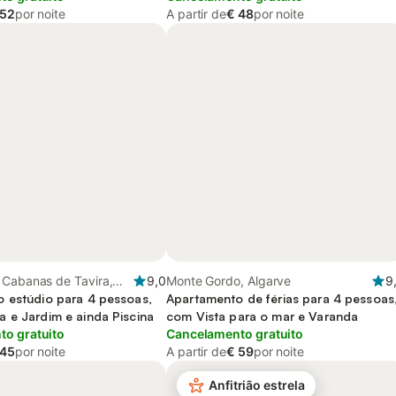
 52
por noite
A partir de
€ 48
por noite
 Cabanas de Tavira,
9,0
Monte Gordo, Algarve
9
 estúdio para 4 pessoas,
Apartamento de férias para 4 pessoas
 e Jardim e ainda Piscina
com Vista para o mar e Varanda
o gratuito
Cancelamento gratuito
 45
por noite
A partir de
€ 59
por noite
Anfitrião estrela