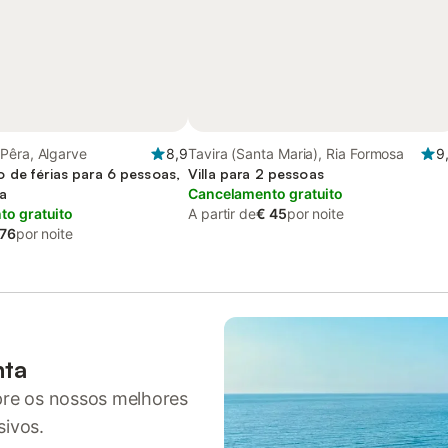
Pêra, Algarve
8,9
Tavira (Santa Maria), Ria Formosa
9
 de férias para 6 pessoas,
Villa para 2 pessoas
a
Cancelamento gratuito
o gratuito
A partir de
€ 45
por noite
 76
por noite
nta
pre os nossos melhores
sivos.