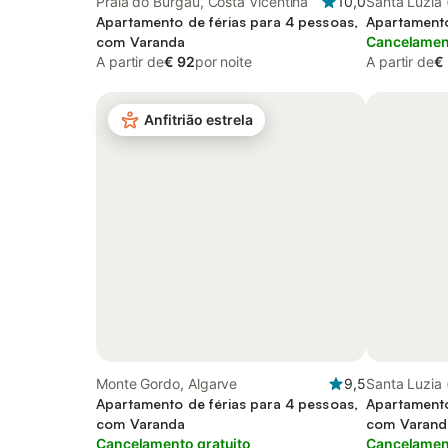
Praia do Burgau, Costa Vicentina
10,0
Santa Luzia 
Apartamento de férias para 4 pessoas,
Apartamento
com Varanda
Cancelament
A partir de
€ 92
por noite
A partir de
€
Anfitrião estrela
Monte Gordo, Algarve
9,5
Santa Luzia 
Apartamento de férias para 4 pessoas,
Apartamento
com Varanda
com Varanda
Cancelamento gratuito
and Piscina i
Cancelament