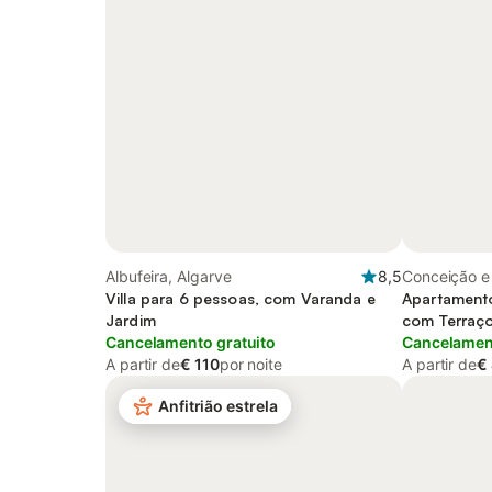
Albufeira, Algarve
8,5
Conceição e
Villa para 6 pessoas, com Varanda e
Ria Formosa
Apartamento
Jardim
com Terraço
Cancelamento gratuito
infantil and 
Cancelament
A partir de
€ 110
por noite
A partir de
€
Anfitrião estrela