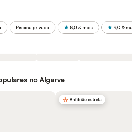
a
Piscina privada
8,0
& mais
9,0
& ma
opulares no Algarve
Anfitrião estrela