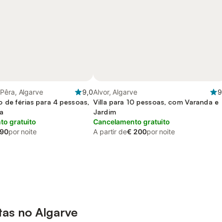
Pêra, Algarve
9,0
Alvor, Algarve
9
 de férias para 4 pessoas,
Villa para 10 pessoas, com Varanda e
a
Jardim
o gratuito
Cancelamento gratuito
 90
por noite
A partir de
€ 200
por noite
tas no Algarve