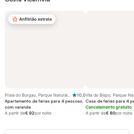
Anfitrião estrela
Praia do Burgau, Parque Natural
10,0
Vila do Bispo, Parque Na
do Sudoeste Alentejano e Costa
Apartamento de férias para 4 pessoas,
Sudoeste Alentejano e C
Casa de férias para 4 
Vicentina
com varanda
Vicentina
Cancelamento gratuito
A partir de
€ 92
por noite
A partir de
€ 80
por noite