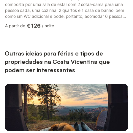
composta por uma sala de estar com 2 sofás-cama para uma
pessoa cada, uma cozinha, 2 quartos e 1 casa de banho, bem
como um WC adicional e pode, portanto, acomodar 6 pessoas.
As comodidades adicionais incluem acesso Wi-Fi de alta
€ 126
A partir de
/
noite
velocidade (adequado para chamadas de vídeo) com um
espaço de trabalho dedicado para escritório em casa, uma
televisão inteligente com serviços de streaming, bem como uma
máquina de lavar roupa. Um berço e uma cadeira alta também
estão disponíveis. ...
Outras ideias para férias e tipos de
propriedades na Costa Vicentina que
podem ser interessantes