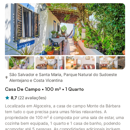
600 metros da praia, numa área calma mas não isolada. Ideal
para quem procura descanso e proximidade ao mar,...
mais...
São Salvador e Santa Maria, Parque Natural do Sudoeste
Alentejano e Costa Vicentina
Casa De Campo • 100 m² • 1 Quarto
8,7
(
22
avaliações
)
Localizada em Algoceira, a casa de campo Monte da Bárbara
tem tudo o que precisa para umas férias relaxantes. A
propriedade de 100 m² é composta por uma sala de estar, uma
cozinha bem equipada, 1 quarto e 1 casa de banho, podendo
acomodar até 5 pessoas. As comodidades adicionais incluem