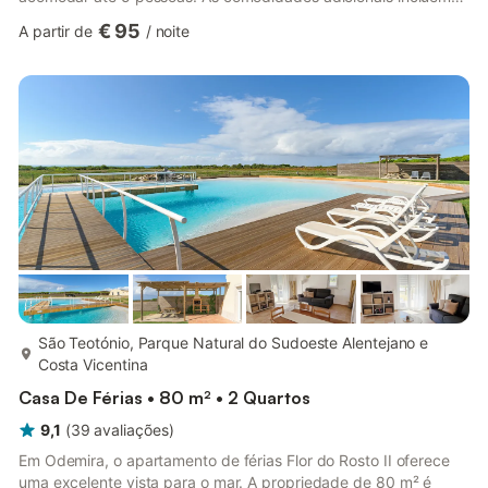
Wi-Fi, televisão, máquina de lavar roupa e máquina de secar
€ 95
A partir de
/
noite
roupa. Este alojamento dispõe de uma área exterior privada
com jardim, terraço aberto, terraço coberto e comodidades
para churrascos. Está disponível um lugar de estacionamento
na propriedade. É permitido um máximo de 2 animais de
estimação. Não é p...
mais...
São Teotónio, Parque Natural do Sudoeste Alentejano e
Costa Vicentina
Casa De Férias • 80 m² • 2 Quartos
9,1
(
39
avaliações
)
Em Odemira, o apartamento de férias Flor do Rosto II oferece
uma excelente vista para o mar. A propriedade de 80 m² é