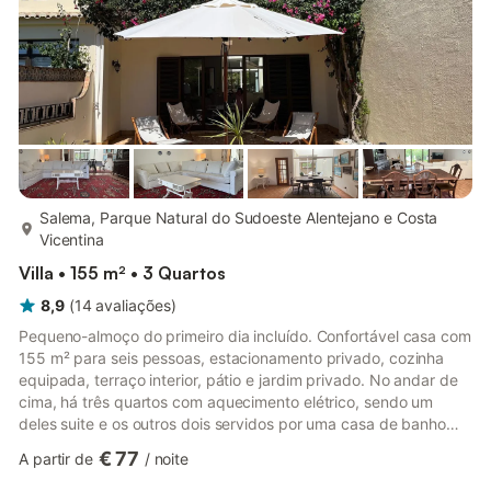
mais...
Salema, Parque Natural do Sudoeste Alentejano e Costa
Vicentina
Villa • 155 m² • 3 Quartos
8,9
(
14
avaliações
)
Pequeno-almoço do primeiro dia incluído. Confortável casa com
155 m² para seis pessoas, estacionamento privado, cozinha
equipada, terraço interior, pátio e jardim privado. No andar de
cima, há três quartos com aquecimento elétrico, sendo um
deles suite e os outros dois servidos por uma casa de banho
completa. No andar de baixo, encontra-se a sala com lareira, a
€ 77
A partir de
/
noite
cozinha, uma casa de banho com sanita e lavatório, e o terraço
interior. A casa está localizada numa zona muito tranquila, a